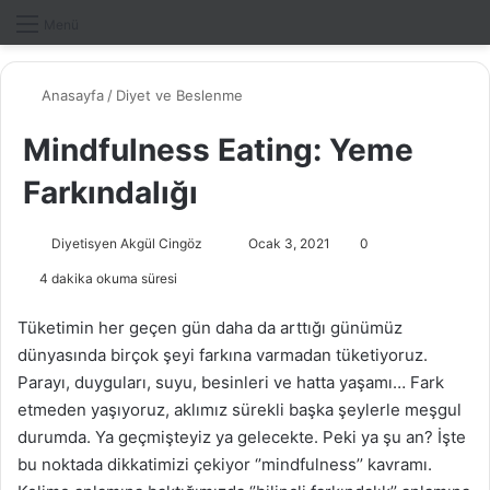
Dış gö
A
Menü
Anasayfa
/
Diyet ve Beslenme
Mindfulness Eating: Yeme
Farkındalığı
Diyetisyen Akgül Cingöz
B
Ocak 3, 2021
0
i
4 dakika okuma süresi
r
e
Tüketimin her geçen gün daha da arttığı günümüz
-
dünyasında birçok şeyi farkına varmadan tüketiyoruz.
p
Parayı, duyguları, suyu, besinleri ve hatta yaşamı… Fark
o
etmeden yaşıyoruz, aklımız sürekli başka şeylerle meşgul
s
durumda. Ya geçmişteyiz ya gelecekte. Peki ya şu an? İşte
t
bu noktada dikkatimizi çekiyor ‘’mindfulness’’ kavramı.
a