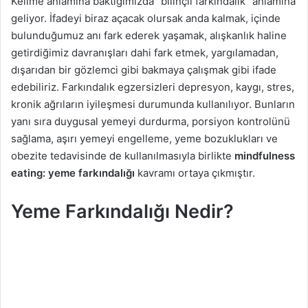
Kelime anlamına baktığımızda ‘’bilinçli farkındalık’’ anlamına
g
geliyor. İfadeyi biraz açacak olursak anda kalmak, içinde
ö
bulunduğumuz anı fark ederek yaşamak, alışkanlık haline
n
getirdiğimiz davranışları dahi fark etmek, yargılamadan,
d
dışarıdan bir gözlemci gibi bakmaya çalışmak gibi ifade
e
edebiliriz. Farkındalık egzersizleri depresyon, kaygı, stres,
r
kronik ağrıların iyileşmesi durumunda kullanılıyor. Bunların
m
yanı sıra duygusal yemeyi durdurma, porsiyon kontrolünü
e
sağlama, aşırı yemeyi engelleme, yeme bozuklukları ve
k
obezite tedavisinde de kullanılmasıyla birlikte
mindfulness
eating: yeme farkındalığı
kavramı ortaya çıkmıştır.
Yeme Farkındalığı Nedir?