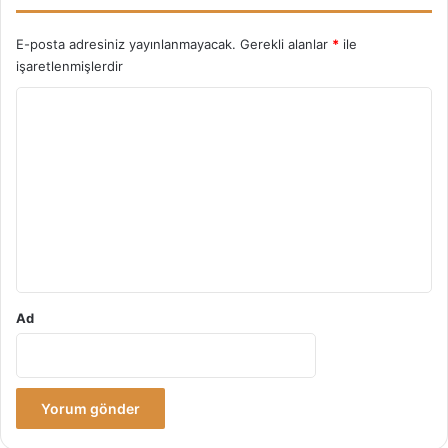
E-posta adresiniz yayınlanmayacak.
Gerekli alanlar
*
ile
işaretlenmişlerdir
Y
o
r
u
m
*
Ad