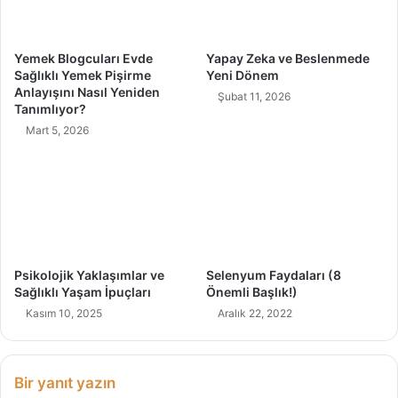
e
k
s
Yemek Blogcuları Evde
Yapay Zeka ve Beslenmede
i
Sağlıklı Yemek Pişirme
Yeni Dönem
N
Anlayışını Nasıl Yeniden
Şubat 11, 2026
e
Tanımlıyor?
d
Mart 5, 2026
i
r
?
Psikolojik Yaklaşımlar ve
Selenyum Faydaları (8
Sağlıklı Yaşam İpuçları
Önemli Başlık!)
Kasım 10, 2025
Aralık 22, 2022
Bir yanıt yazın