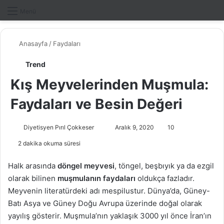
Dış gö
A
Menü
Anasayfa
/
Faydaları
Trend
Kış Meyvelerinden Muşmula:
Faydaları ve Besin Değeri
Diyetisyen Pırıl Çokkeser
B
Aralık 9, 2020
10
i
2 dakika okuma süresi
r
e
Halk arasında
döngel meyvesi
, töngel, beşbıyık ya da ezgil
-
olarak bilinen
muşmulanın faydaları
oldukça fazladır.
p
Meyvenin literatürdeki adı mespilustur. Dünya’da, Güney-
o
Batı Asya ve Güney Doğu Avrupa üzerinde doğal olarak
s
yayılış gösterir. Muşmula’nın yaklaşık 3000 yıl önce İran’ın
t