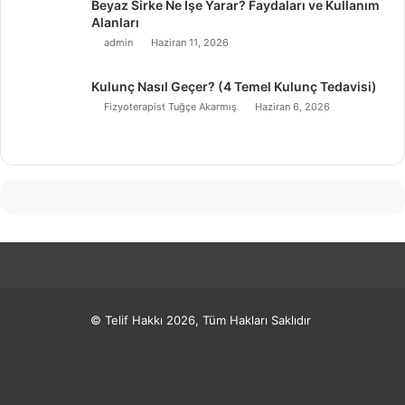
Beyaz Sirke Ne İşe Yarar? Faydaları ve Kullanım
Alanları
admin
Haziran 11, 2026
Kulunç Nasıl Geçer? (4 Temel Kulunç Tedavisi)
Fizyoterapist Tuğçe Akarmış
Haziran 6, 2026
© Telif Hakkı 2026, Tüm Hakları Saklıdır
Facebook
X
Pinterest
LinkedIn
YouTube
Instagram