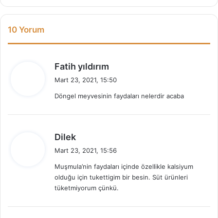
10 Yorum
d
Fatih yıldırım
e
Mart 23, 2021, 15:50
d
Döngel meyvesinin faydaları nelerdir acaba
i
k
i
:
d
Dilek
e
Mart 23, 2021, 15:56
d
Muşmula’nin faydaları içinde özellikle kalsiyum
i
olduğu için tukettigim bir besin. Süt ürünleri
k
tüketmiyorum çünkü.
i
: