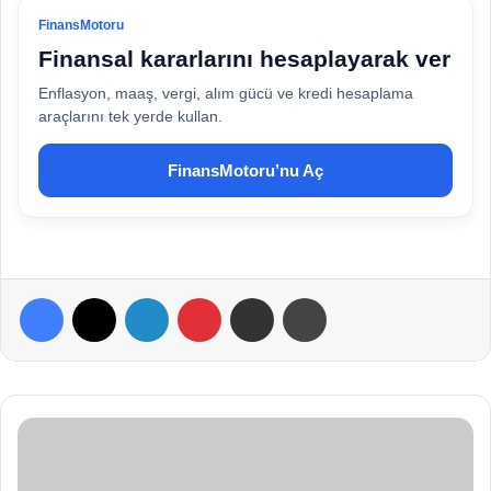
FinansMotoru
Finansal kararlarını hesaplayarak ver
Enflasyon, maaş, vergi, alım gücü ve kredi hesaplama
araçlarını tek yerde kullan.
FinansMotoru’nu Aç
Facebook
X
LinkedIn
Pinterest
E-Posta ile paylaş
Yazdır
F
o
l