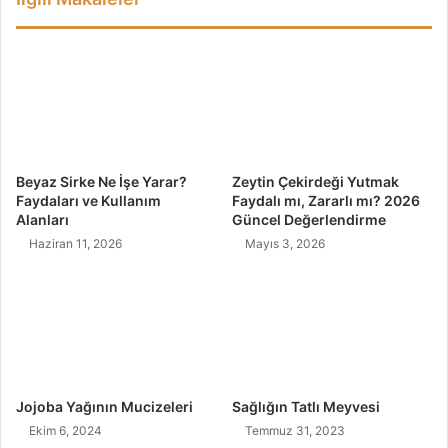
d
e
n
B
u
K
a
d
Beyaz Sirke Ne İşe Yarar?
Zeytin Çekirdeği Yutmak
a
Faydaları ve Kullanım
Faydalı mı, Zararlı mı? 2026
r
Alanları
Güncel Değerlendirme
Ö
Haziran 11, 2026
Mayıs 3, 2026
n
e
m
l
i
?
Jojoba Yağının Mucizeleri
Sağlığın Tatlı Meyvesi
Ekim 6, 2024
Temmuz 31, 2023