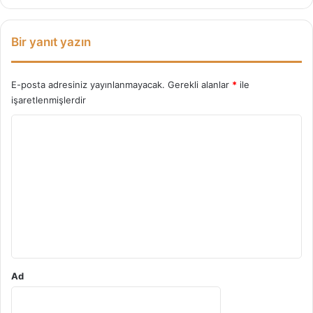
k
i
:
Bir yanıt yazın
E-posta adresiniz yayınlanmayacak.
Gerekli alanlar
*
ile
işaretlenmişlerdir
Y
o
r
u
m
*
Ad