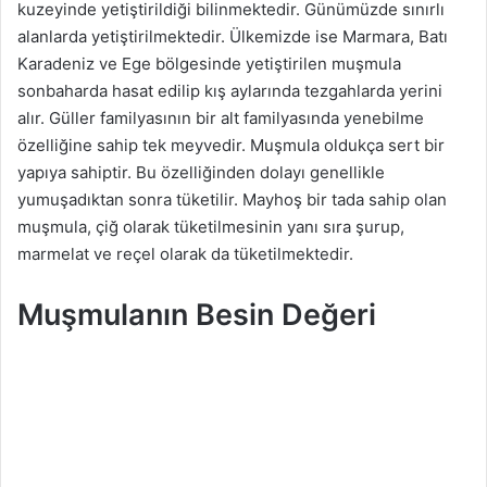
kuzeyinde yetiştirildiği bilinmektedir. Günümüzde sınırlı
a
alanlarda yetiştirilmektedir. Ülkemizde ise Marmara, Batı
g
Karadeniz ve Ege bölgesinde yetiştirilen muşmula
ö
sonbaharda hasat edilip kış aylarında tezgahlarda yerini
n
alır. Güller familyasının bir alt familyasında yenebilme
d
özelliğine sahip tek meyvedir. Muşmula oldukça sert bir
e
yapıya sahiptir. Bu özelliğinden dolayı genellikle
r
yumuşadıktan sonra tüketilir. Mayhoş bir tada sahip olan
m
muşmula, çiğ olarak tüketilmesinin yanı sıra şurup,
e
marmelat ve reçel olarak da tüketilmektedir.
k
Muşmulanın Besin Değeri