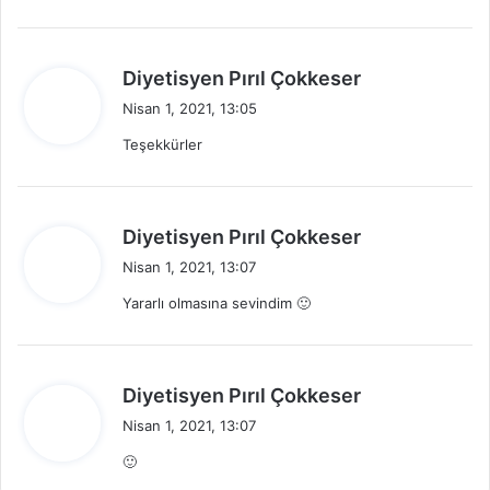
k
i
:
d
Diyetisyen Pırıl Çokkeser
e
Nisan 1, 2021, 13:05
d
Teşekkürler
i
k
i
:
d
Diyetisyen Pırıl Çokkeser
e
Nisan 1, 2021, 13:07
d
Yararlı olmasına sevindim 🙂
i
k
i
:
d
Diyetisyen Pırıl Çokkeser
e
Nisan 1, 2021, 13:07
d
🙂
i