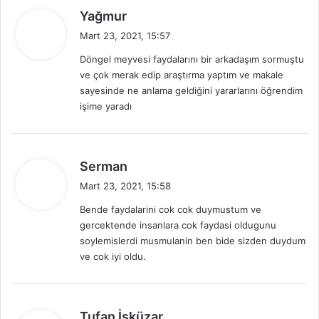
d
Yağmur
e
Mart 23, 2021, 15:57
d
Döngel meyvesi faydalarını bir arkadaşım sormuştu
i
ve çok merak edip araştırma yaptım ve makale
k
sayesinde ne anlama geldiğini yararlarını öğrendim
i
işime yaradı
:
d
Serman
e
Mart 23, 2021, 15:58
d
Bende faydalarini cok cok duymustum ve
i
gercektende insanlara cok faydasi oldugunu
k
soylemislerdi musmulanin ben bide sizden duydum
i
ve cok iyi oldu.
:
d
Tufan İşküzar