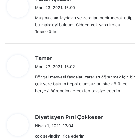
e
Mart 23, 2021, 16:00
d
Muşmulanın faydaları ve zararları nedir merak edip
i
bu makaleyi buldum. Cidden çok yararlı oldu.
k
Teşekkürler.
i
:
d
Tamer
e
Mart 23, 2021, 16:02
d
Döngel meyvesi faydaları zararları öğrenmek için bir
i
çok yere baktım hepsi olumsuz bu site görünce
k
herşeyi öğrendim gerçekten tavsiye ederim
i
:
d
Diyetisyen Pırıl Çokkeser
e
Nisan 1, 2021, 13:04
d
çok sevindim, rica ederim
i