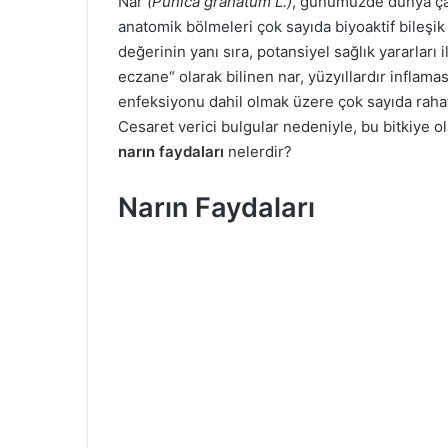
Nar
(Punica granatum L.)
, günümüzde dünya çap
r
anatomik bölmeleri çok sayıda biyoaktif bileşik
e
değerinin yanı sıra, potansiyel sağlık yararları il
-
eczane“ olarak bilinen nar, yüzyıllardır inflamas
p
o
enfeksiyonu dahil olmak üzere çok sayıda rahats
s
Cesaret verici bulgular nedeniyle, bu bitkiye ola
t
narın faydaları
nelerdir?
a
g
Narın Faydaları
ö
n
d
e
r
m
e
k