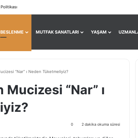
Facebook
X
Pi
 Politikası
E BESLENME
MUTFAK SANATLARI
YAŞAM
UZMANL
ucizesi “Nar” ı Neden Tüketmeliyiz?
 Mucizesi “Nar” ı
iyiz?
0
2 dakika okuma süresi