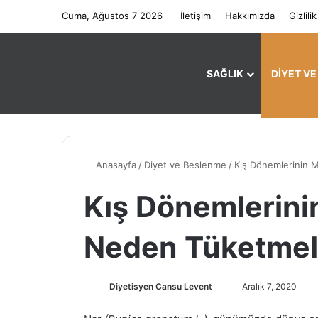
Cuma, Ağustos 7 2026
İletişim
Hakkımızda
Gizlilik
SAĞLIK
DIYET V
Anasayfa
/
Diyet ve Beslenme
/
Kış Dönemlerinin M
Kış Dönemlerinin
Neden Tüketmel
Diyetisyen Cansu Levent
B
Aralık 7, 2020
i