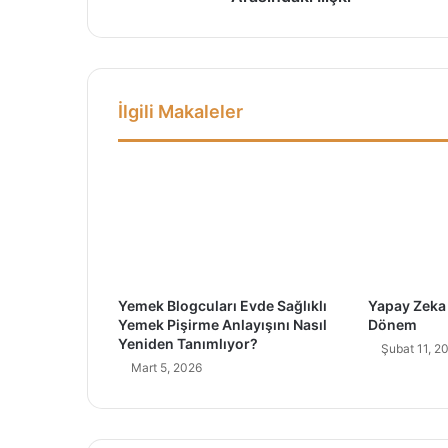
l
H
i
z
m
İlgili Makaleler
e
t
K
a
v
r
a
m
l
Yemek Blogcuları Evde Sağlıklı
Yapay Zeka
a
Yemek Pişirme Anlayışını Nasıl
Dönem
r
Yeniden Tanımlıyor?
Şubat 11, 2
ı
Mart 5, 2026
A
r
a
s