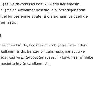
işsel ve davranışsal bozuklukların ilerlemesini
çalışmalar, Alzheimer hastalığı gibi nörodejeneratif
yel bir beslenme stratejisi olarak narın ve özellikle
nermiştir.
a
levlerinden biri de, bağırsak mikrobiyotası üzerindeki
l kullanımlarıdır. Benzer bir çalışmada, nar suyu ve
Clostridia
ve
Enterobacteriaceae’nin
büyümesini inhibe
esini artırdığı kanıtlanmıştır.