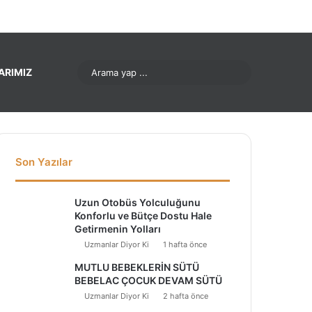
nterest
LinkedIn
YouTube
Instagram
Arama
ARIMIZ
yap
...
Son Yazılar
Uzun Otobüs Yolculuğunu
Konforlu ve Bütçe Dostu Hale
Getirmenin Yolları
Uzmanlar Diyor Ki
1 hafta önce
MUTLU BEBEKLERİN SÜTÜ
BEBELAC ÇOCUK DEVAM SÜTÜ
Uzmanlar Diyor Ki
2 hafta önce