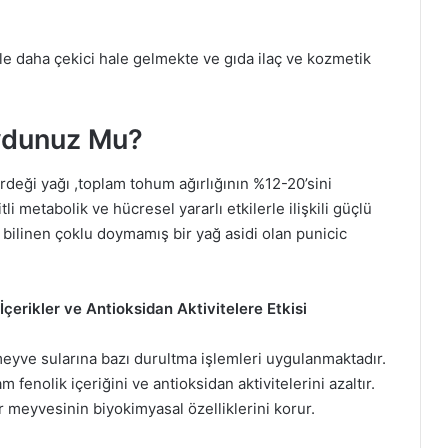
le daha çekici hale gelmekte ve gıda ilaç ve kozmetik
uydunuz Mu?
irdeği yağı ,toplam tohum ağırlığının %12-20’sini
li metabolik ve hücresel yararlı etkilerle ilişkili güçlü
 bilinen çoklu doymamış bir yağ asidi olan punicic
çerikler ve Antioksidan Aktivitelere Etkisi
eyve sularına bazı durultma işlemleri uygulanmaktadır.
fenolik içeriğini ve antioksidan aktivitelerini azaltır.
eyvesinin biyokimyasal özelliklerini korur.