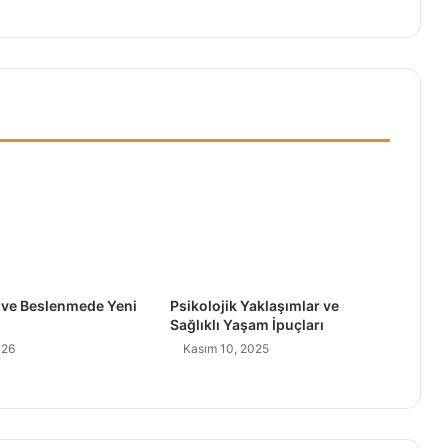
d
e
k
i
P
a
s
i
f
–
A
g
r
e
 ve Beslenmede Yeni
Psikolojik Yaklaşımlar ve
s
Sağlıklı Yaşam İpuçları
i
026
Kasım 10, 2025
f
l
e
r