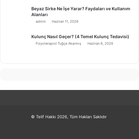
Beyaz Sirke Ne İşe Yarar? Faydaları ve Kullanım
Alanları
admin
Haziran 11, 2026
Kulunç Nasıl Geçer? (4 Temel Kulunç Tedavisi)
Fizyoterapist Tuğçe Akarmış
Haziran 6, 2026
© Telif Hakkı 2026, Tüm Hakları Saklıdır
Facebook
X
Pinterest
LinkedIn
YouTube
Instagram