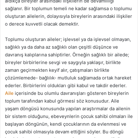
aldıkça bireyler arasındaki ilişkilerin de devamlılığı
g
sağlanır. Bir toplumun temeli ne kadar sağlamsa o toplumu
ö
oluşturan ailelerin, dolayısıyla bireylerin arasındaki ilişkiler
n
o derece kuvvetli olacak demektir.
d
e
Toplumu oluşturan aileler; işlevsel ya da işlevsel olmayan,
r
sağlıklı ya da daha az sağlıklı olan çeşitli düşünce ve
m
davranış kalıplarına sahiptirler. Örneğin sağlıklı bir ailede;
e
bireyler birbirlerine sevgi ve saygıyla yaklaşır, birlikte
k
zaman geçirmekten keyif alır, çatışmaları birlikte
çözümlemede- bağlılık- mutluluk sağlamada ortak hareket
ederler. Birbirlerini oldukları gibi kabul ve takdir ederler.
Aile
içerisinde bu olumlu davranışları gösteren bireylerin
toplum tarafından kabul görmesi söz konusudur. Aile
yaşam döngüsü konusunda yapılan araştırmalar da ailenin
bir sistem olduğunu, ebeveynlerin çocuk sahibi olmaları ile
başlayan döngünün, kendi çocuklarının da evlenmesi ve
çocuk sahibi olmasıyla devam ettiğini söyler. Bu döngü