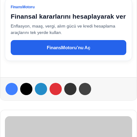
FinansMotoru
Finansal kararlarını hesaplayarak ver
Enflasyon, maaş, vergi, alım gücü ve kredi hesaplama
araçlarını tek yerde kullan.
FinansMotoru’nu Aç
Facebook
X
LinkedIn
Pinterest
E-Posta ile paylaş
Yazdır
D
u
y