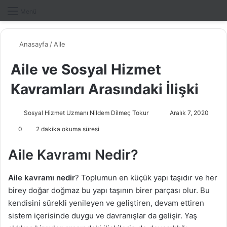
Dış gö
A
Menü
Anasayfa
/
Aile
Aile ve Sosyal Hizmet
Kavramları Arasındaki İlişki
Sosyal Hizmet Uzmanı Nildem Dilmeç Tokur
B
Aralık 7, 2020
i
0
2 dakika okuma süresi
r
e
Aile Kavramı Nedir?
-
p
Aile kavramı nedir
? Toplumun en küçük yapı taşıdır ve her
o
birey doğar doğmaz bu yapı taşının birer parçası olur. Bu
s
kendisini sürekli yenileyen ve geliştiren, devam ettiren
t
sistem içerisinde duygu ve davranışlar da gelişir. Yaş
a