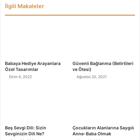
İlgili Makaleler
n
M
u
c
i
z
e
s
i
Babaya Hediye Arayanlara
Güvenli Bağlanma (Belirtileri
"
Özel Tasarımlar
ve Ötesi)
N
Ekim 4, 2022
Ağustos 20, 2021
a
r
"
ı
N
e
d
e
Beş Sevgi Dili: Sizin
Çocukların Alanlarına Saygılı
n
Sevginizin Dili Ne?
Anne-Baba Olmak
T