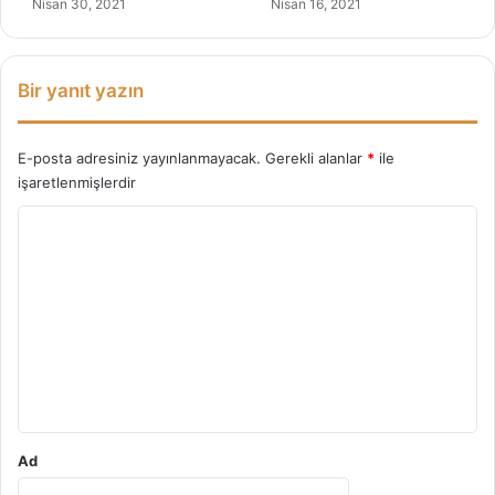
Nisan 30, 2021
Nisan 16, 2021
ü
k
e
t
Bir yanıt yazın
m
e
l
E-posta adresiniz yayınlanmayacak.
Gerekli alanlar
*
ile
i
işaretlenmişlerdir
y
Y
i
z
o
?
r
u
m
*
Ad