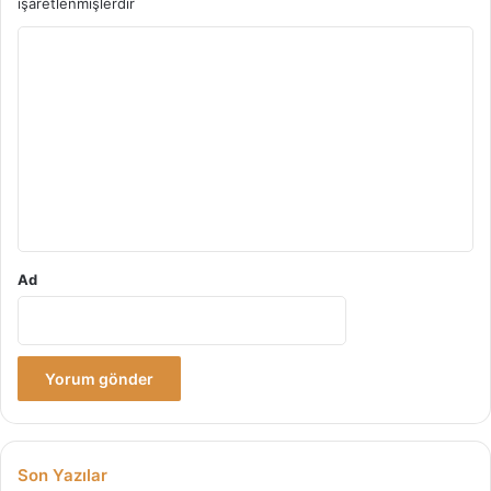
işaretlenmişlerdir
Y
o
r
u
m
*
Ad
Son Yazılar