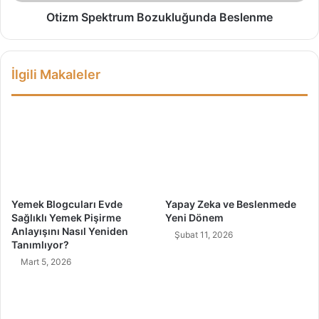
k
n
t
Otizm Spektrum Bozukluğunda Beslenme
ç
r
l
u
e
m
İlgili Makaleler
r
B
l
o
e
z
N
u
a
k
s
l
ı
u
l
ğ
İ
u
Yemek Blogcuları Evde
Yapay Zeka ve Beslenmede
l
n
Sağlıklı Yemek Pişirme
Yeni Dönem
e
d
Anlayışını Nasıl Yeniden
Şubat 11, 2026
t
a
Tanımlıyor?
i
B
Mart 5, 2026
ş
e
i
s
m
l
K
e