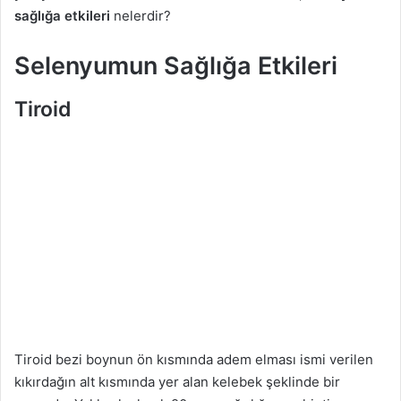
sağlığa etkileri
nelerdir?
n
d
Selenyumun Sağlığa Etkileri
e
r
Tiroid
m
e
k
Tiroid bezi boynun ön kısmında adem elması ismi verilen
kıkırdağın alt kısmında yer alan kelebek şeklinde bir