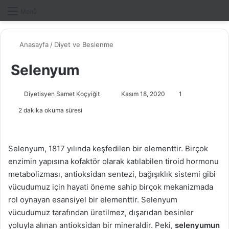
Dış gö
A
Menü
Anasayfa
/
Diyet ve Beslenme
Selenyum
Diyetisyen Samet Koçyiğit
B
Kasım 18, 2020
1
i
2 dakika okuma süresi
r
e
-
Selenyum, 1817 yılında keşfedilen bir elementtir. Birçok
p
enzimin yapısına kofaktör olarak katılabilen tiroid hormonu
o
metabolizması, antioksidan sentezi, bağışıklık sistemi gibi
s
vücudumuz için hayati öneme sahip birçok mekanizmada
t
rol oynayan esansiyel bir elementtir. Selenyum
a
vücudumuz tarafından üretilmez, dışarıdan besinler
g
yoluyla alınan antioksidan bir mineraldir. Peki,
selenyumun
ö