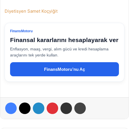
Diyetisyen Samet Koçyiğit
FinansMotoru
Finansal kararlarını hesaplayarak ver
Enflasyon, maaş, vergi, alım gücü ve kredi hesaplama
araçlarını tek yerde kullan.
FinansMotoru’nu Aç
Facebook
X
LinkedIn
Pinterest
E-Posta ile paylaş
Yazdır