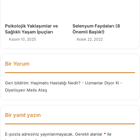
u
n
r
m
a
e
b
Psikolojik Yaklaşımlar ve
Selenyum Faydaları (8
i
Sağlıklı Yaşam İpuçları
Önemli Başlık!)
l
Kasım 10, 2025
Aralık 22, 2022
i
r
i
z
Bir Yorum
?
Geri bildirim:
Haşimato Hastalığı Nedir? - Uzmanlar Diyor Ki -
Diyetisyen Melis Ateş
Bir yanıt yazın
E-posta adresiniz yayınlanmayacak.
Gerekli alanlar
*
ile