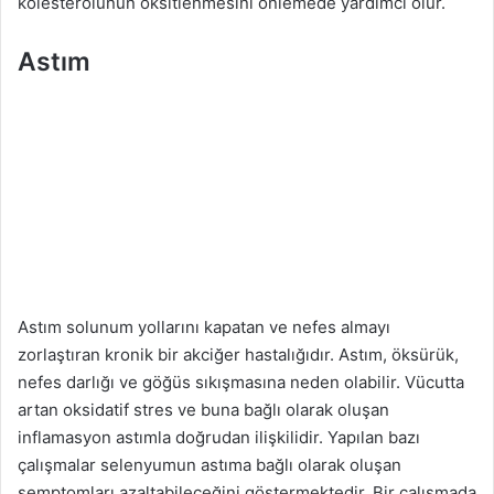
kolesterolünün oksitlenmesini önlemede yardımcı olur.
Astım
Astım solunum yollarını kapatan ve nefes almayı
zorlaştıran kronik bir akciğer hastalığıdır. Astım, öksürük,
nefes darlığı ve göğüs sıkışmasına neden olabilir. Vücutta
artan oksidatif stres ve buna bağlı olarak oluşan
inflamasyon astımla doğrudan ilişkilidir. Yapılan bazı
çalışmalar selenyumun astıma bağlı olarak oluşan
semptomları azaltabileceğini göstermektedir. Bir çalışmada