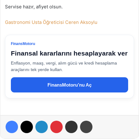
Servise hazır, afiyet olsun.
Gastronomi Usta Öğreticisi Ceren Aksoylu
FinansMotoru
Finansal kararlarını hesaplayarak ver
Enflasyon, maaş, vergi, alım gücü ve kredi hesaplama
araçlarını tek yerde kullan.
FinansMotoru’nu Aç
Facebook
X
LinkedIn
Pinterest
E-Posta ile paylaş
Yazdır