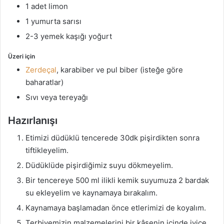
1 adet limon
1 yumurta sarısı
2-3 yemek kaşığı yoğurt
Üzeri için
Zerdeçal
, karabiber ve pul biber (isteğe göre
baharatlar)
Sıvı veya tereyağı
Hazırlanışı
Etimizi düdüklü tencerede 30dk pişirdikten sonra
tiftikleyelim.
Düdüklüde pişirdiğimiz suyu dökmeyelim.
Bir tencereye 500 ml ilikli kemik suyumuza 2 bardak
su ekleyelim ve kaynamaya bırakalım.
Kaynamaya başlamadan önce etlerimizi de koyalım.
Terbiyemizin malzemelerini bir kâsenin içinde iyice