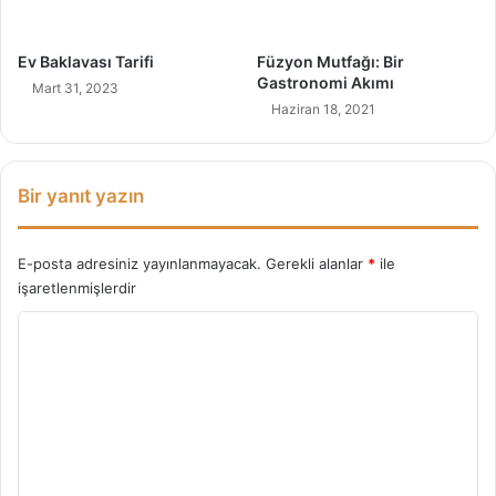
!
Ev Baklavası Tarifi
Füzyon Mutfağı: Bir
Gastronomi Akımı
Mart 31, 2023
Haziran 18, 2021
Bir yanıt yazın
E-posta adresiniz yayınlanmayacak.
Gerekli alanlar
*
ile
işaretlenmişlerdir
Y
o
r
u
m
*