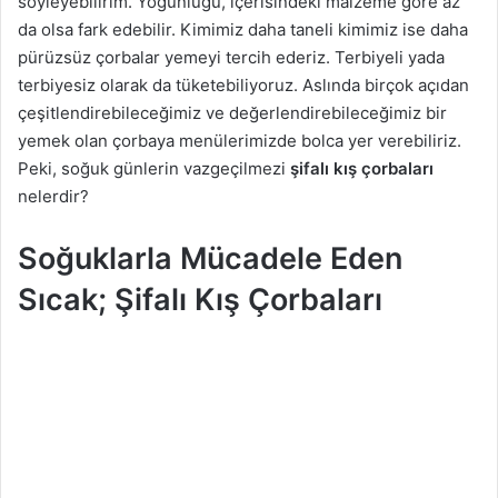
söyleyebilirim. Yoğunluğu, içerisindeki malzeme göre az
g
da olsa fark edebilir. Kimimiz daha taneli kimimiz ise daha
ö
pürüzsüz çorbalar yemeyi tercih ederiz. Terbiyeli yada
n
terbiyesiz olarak da tüketebiliyoruz. Aslında birçok açıdan
d
çeşitlendirebileceğimiz ve değerlendirebileceğimiz bir
e
yemek olan çorbaya menülerimizde bolca yer verebiliriz.
r
Peki, soğuk günlerin vazgeçilmezi
şifalı kış çorbaları
m
nelerdir?
e
k
Soğuklarla Mücadele Eden
Sıcak; Şifalı Kış Çorbaları