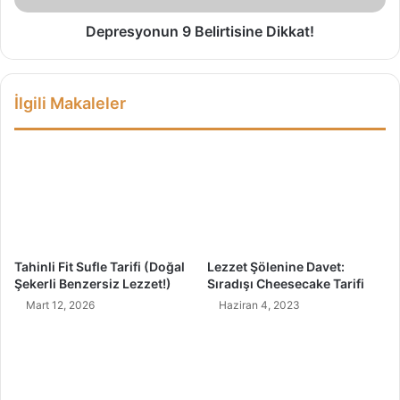
n
u
Depresyonun 9 Belirtisine Dikkat!
n
9
B
İlgili Makaleler
e
l
i
r
t
i
s
i
n
Tahinli Fit Sufle Tarifi (Doğal
Lezzet Şölenine Davet:
e
Şekerli Benzersiz Lezzet!)
Sıradışı Cheesecake Tarifi
D
Mart 12, 2026
Haziran 4, 2023
i
k
k
a
t