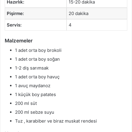
Hazırlık:
15-20 dakika
Pişirme:
20 dakika
Servis:
4
Malzemeler
1 adet orta boy brokoli
1 adet orta boy soğan
1-2 diş sarımsak
1 adet orta boy havuç
1 avuç maydanoz
1 küçük boy patates
200 ml süt
200 ml sebze suyu
Tuz , karabiber ve biraz muskat rendesi