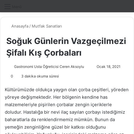
Dış gö
A
Menü
Anasayfa
/
Mutfak Sanatları
Soğuk Günlerin Vazgeçilmezi
Şifalı Kış Çorbaları
Gastronomi Usta Öğreticisi Ceren Aksoylu
B
Ocak 18, 2021
i
0
3 dakika okuma süresi
r
e
Kültürümüzde oldukça yaygın olan çorba çeşitleri, yöreden
-
yöreye değişmektedir. Her bölgenin kendine has
p
malzemeleriyle pişirilen çorbalar zengin içeriklerle
o
doludur. Hastalığa bir nevi ilaç sayılan çorbayı istediğimiz
s
baharatlarla da renklendirmemiz mümkün. Bunun da
t
yemeğin zenginliğine güzel bir katkısı olduğunu
a