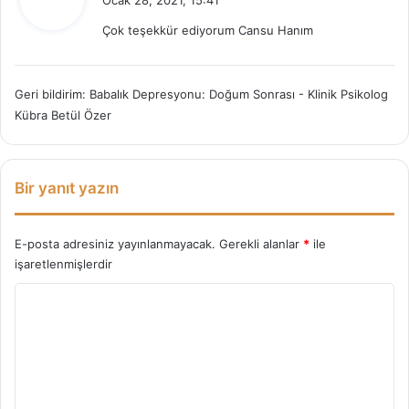
Ocak 28, 2021, 15:41
d
Çok teşekkür ediyorum Cansu Hanım
i
k
i
Geri bildirim:
Babalık Depresyonu: Doğum Sonrası - Klinik Psikolog
:
Kübra Betül Özer
Bir yanıt yazın
E-posta adresiniz yayınlanmayacak.
Gerekli alanlar
*
ile
işaretlenmişlerdir
Y
o
r
u
m