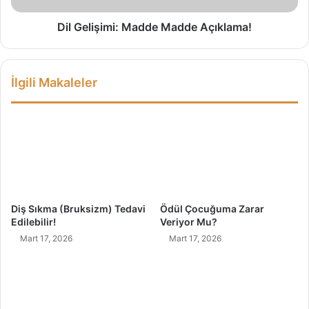
i
i
l
m
Dil Gelişimi: Madde Madde Açıklama!
m
i
e
:
z
M
İlgili Makaleler
i
a
Ş
d
i
d
f
e
a
M
l
a
ı
d
K
d
ı
e
Diş Sıkma (Bruksizm) Tedavi
Ödül Çocuğuma Zarar
ş
A
Edilebilir!
Veriyor Mu?
Ç
ç
Mart 17, 2026
Mart 17, 2026
o
ı
r
k
b
l
a
a
l
m