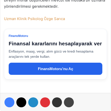
bireyin intihar düşünceleri mevcut ise mutlaka bir uzmana
yönlendirilmesi gerekmektedir.
Uzman Klinik Psikolog Özge Sarıca
FinansMotoru
Finansal kararlarını hesaplayarak ver
Enflasyon, maaş, vergi, alım gücü ve kredi hesaplama
araçlarını tek yerde kullan.
FinansMotoru’nu Aç
Facebook
X
LinkedIn
Pinterest
E-Posta ile paylaş
Yazdır