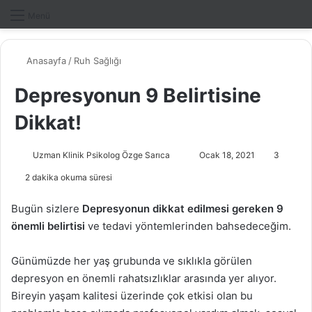
Dış gö
A
Menü
Anasayfa
/
Ruh Sağlığı
Depresyonun 9 Belirtisine
Dikkat!
Uzman Klinik Psikolog Özge Sarıca
B
Ocak 18, 2021
3
i
2 dakika okuma süresi
r
e
Bugün sizlere
Depresyonun dikkat edilmesi gereken 9
-
önemli belirtisi
ve tedavi yöntemlerinden bahsedeceğim.
p
o
Günümüzde her yaş grubunda ve sıklıkla görülen
s
depresyon en önemli rahatsızlıklar arasında yer alıyor.
t
Bireyin yaşam kalitesi üzerinde çok etkisi olan bu
a