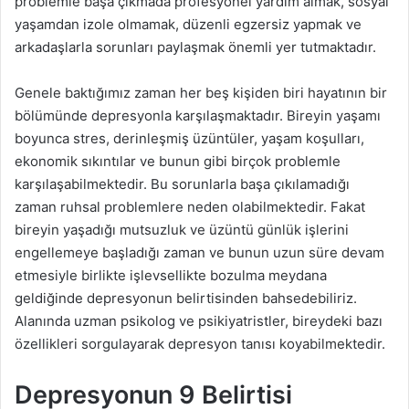
problemle başa çıkmada profesyonel yardım almak, sosyal
g
yaşamdan izole olmamak, düzenli egzersiz yapmak ve
ö
arkadaşlarla sorunları paylaşmak önemli yer tutmaktadır.
n
d
Genele baktığımız zaman her beş kişiden biri hayatının bir
e
bölümünde depresyonla karşılaşmaktadır. Bireyin yaşamı
r
boyunca stres, derinleşmiş üzüntüler, yaşam koşulları,
m
ekonomik sıkıntılar ve bunun gibi birçok problemle
e
karşılaşabilmektedir. Bu sorunlarla başa çıkılamadığı
k
zaman ruhsal problemlere neden olabilmektedir. Fakat
bireyin yaşadığı mutsuzluk ve üzüntü günlük işlerini
engellemeye başladığı zaman ve bunun uzun süre devam
etmesiyle birlikte işlevsellikte bozulma meydana
geldiğinde depresyonun belirtisinden bahsedebiliriz.
Alanında uzman psikolog ve psikiyatristler, bireydeki bazı
özellikleri sorgulayarak depresyon tanısı koyabilmektedir.
Depresyonun 9 Belirtisi