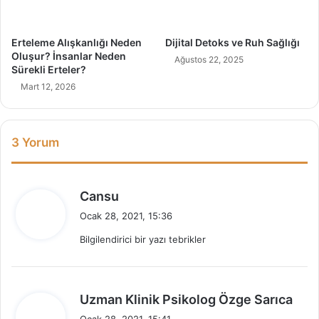
a
a
r
!
ı
Erteleme Alışkanlığı Neden
Dijital Detoks ve Ruh Sağlığı
Oluşur? İnsanlar Neden
Ağustos 22, 2025
Sürekli Erteler?
Mart 12, 2026
3 Yorum
d
Cansu
e
Ocak 28, 2021, 15:36
d
Bilgilendirici bir yazı tebrikler
i
k
i
:
d
Uzman Klinik Psikolog Özge Sarıca
e