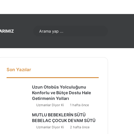
ok
Pinterest
LinkedIn
YouTube
Instagram
Arama
ARIMIZ
yap
...
Son Yazılar
Uzun Otobüs Yolculuğunu
Konforlu ve Bütçe Dostu Hale
Getirmenin Yolları
Uzmanlar Diyor Ki
1 hafta önce
MUTLU BEBEKLERİN SÜTÜ
BEBELAC ÇOCUK DEVAM SÜTÜ
Uzmanlar Diyor Ki
2 hafta önce