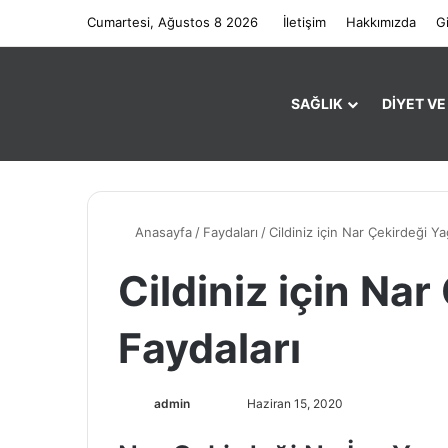
Cumartesi, Ağustos 8 2026
İletişim
Hakkımızda
Gi
SAĞLIK
DIYET V
Anasayfa
/
Faydaları
/
Cildiniz için Nar Çekirdeği Ya
Cildiniz için Nar
Faydaları
admin
F
B
Haziran 15, 2020
o
i