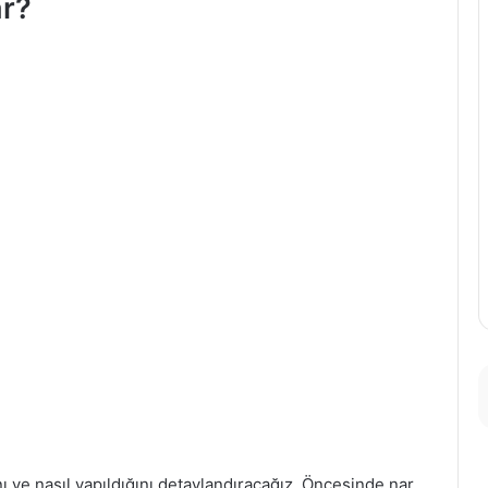
ar?
ını ve nasıl yapıldığını detaylandıracağız. Öncesinde nar