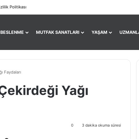
Facebo
X
zlilik Politikası
E BESLENME
MUTFAK SANATLARI
YAŞAM
UZMANL
ğı Faydaları
 Çekirdeği Yağı
0
3 dakika okuma süresi