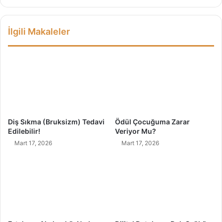
S
e
ö
s
k
i
İlgili Makaleler
ü
n
l
l
ü
e
r
r
?
İ
ç
i
n
5
Diş Sıkma (Bruksizm) Tedavi
Ödül Çocuğuma Zarar
Ö
Edilebilir!
Veriyor Mu?
n
Mart 17, 2026
Mart 17, 2026
e
r
i