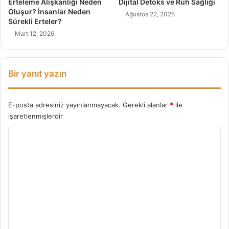
Erteleme Alışkanlığı Neden
Dijital Detoks ve Ruh Sağlığı
Oluşur? İnsanlar Neden
Ağustos 22, 2025
Sürekli Erteler?
Mart 12, 2026
Bir yanıt yazın
E-posta adresiniz yayınlanmayacak.
Gerekli alanlar
*
ile
işaretlenmişlerdir
Y
o
r
u
m
*