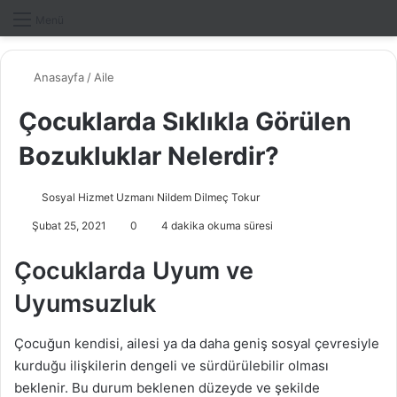
Dış gö
A
Menü
Anasayfa
/
Aile
Çocuklarda Sıklıkla Görülen
Bozukluklar Nelerdir?
Sosyal Hizmet Uzmanı Nildem Dilmeç Tokur
B
i
Şubat 25, 2021
0
4 dakika okuma süresi
r
e
Çocuklarda Uyum ve
-
Uyumsuzluk
p
o
Çocuğun kendisi, ailesi ya da daha geniş sosyal çevresiyle
s
kurduğu ilişkilerin dengeli ve sürdürülebilir olması
t
beklenir. Bu durum beklenen düzeyde ve şekilde
a