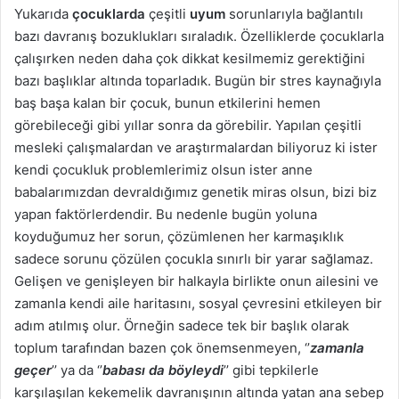
Yukarıda
çocuklarda
çeşitli
uyum
sorunlarıyla bağlantılı
bazı davranış bozuklukları sıraladık. Özelliklerde çocuklarla
çalışırken neden daha çok dikkat kesilmemiz gerektiğini
bazı başlıklar altında toparladık. Bugün bir stres kaynağıyla
baş başa kalan bir çocuk, bunun etkilerini hemen
görebileceği gibi yıllar sonra da görebilir. Yapılan çeşitli
mesleki çalışmalardan ve araştırmalardan biliyoruz ki ister
kendi çocukluk problemlerimiz olsun ister anne
babalarımızdan devraldığımız genetik miras olsun, bizi biz
yapan faktörlerdendir. Bu nedenle bugün yoluna
koyduğumuz her sorun, çözümlenen her karmaşıklık
sadece sorunu çözülen çocukla sınırlı bir yarar sağlamaz.
Gelişen ve genişleyen bir halkayla birlikte onun ailesini ve
zamanla kendi aile haritasını, sosyal çevresini etkileyen bir
adım atılmış olur. Örneğin sadece tek bir başlık olarak
toplum tarafından bazen çok önemsenmeyen, ‘’
zamanla
geçer
’’ ya da ‘’
babası da böyleydi
’’ gibi tepkilerle
karşılaşılan kekemelik davranışının altında yatan ana sebep