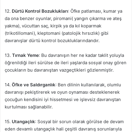
12.
Dürtü Kontrol Bozuklukları
: Öfke patlaması, kumar ya
da ona benzer oyunlar, piromani( yangın çıkarma ve ateş
yakma), vücuttan saç, kirpik ya da kıl koparmak
(trikotillomani), kleptomani (patolojik hırsızlık) gibi
davranışlar dürtü kontrol bozukluklarındandır.
13.
Tırnak Yeme
: Bu davranışın her ne kadar taklit yoluyla
öğrenildiği ileri sürülse de ileri yaşlarda sosyal onay gören
çocukların bu davranıştan vazgeçtikleri gözlenmiştir.
14.
Öfke ve Saldırganlık
: Ben dilinin kullanılarak, olumlu
davranışı pekiştirerek ve oyun oynaması desteklenerek
çocuğun kendisini iyi hissetmesi ve işlevsiz davranıştan
kurtulması sağlanabilir.
15.
Utangaçlık
: Sosyal bir sorun olarak görülse de devam
eden devamlı utangaçlık hali çeşitli davranış sorunlarıyla