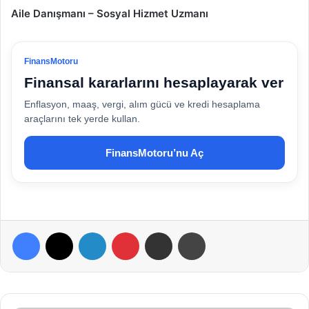
Aile Danışmanı – Sosyal Hizmet Uzmanı
FinansMotoru
Finansal kararlarını hesaplayarak ver
Enflasyon, maaş, vergi, alım gücü ve kredi hesaplama
araçlarını tek yerde kullan.
FinansMotoru’nu Aç
Facebook
X
LinkedIn
Pinterest
E-Posta ile paylaş
Yazdır