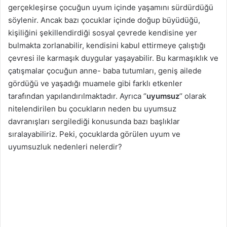
gerçekleşirse çocuğun uyum içinde yaşamını sürdürdüğü
g
söylenir. Ancak bazı çocuklar içinde doğup büyüdüğü,
ö
kişiliğini şekillendirdiği sosyal çevrede kendisine yer
n
d
bulmakta zorlanabilir, kendisini kabul ettirmeye çalıştığı
e
çevresi ile karmaşık duygular yaşayabilir. Bu karmaşıklık ve
r
çatışmalar çocuğun anne- baba tutumları, geniş ailede
m
gördüğü ve yaşadığı muamele gibi farklı etkenler
e
tarafından yapılandırılmaktadır. Ayrıca ‘’
uyumsuz
’’ olarak
k
nitelendirilen bu çocukların neden bu uyumsuz
davranışları sergilediği konusunda bazı başlıklar
sıralayabiliriz. Peki, çocuklarda görülen uyum ve
uyumsuzluk nedenleri nelerdir?