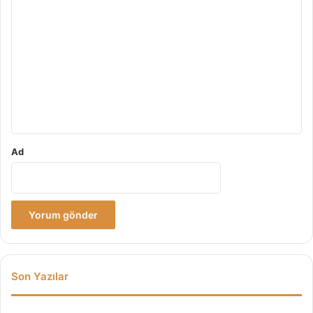
Y
o
r
u
m
*
Ad
Son Yazılar