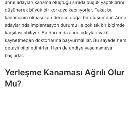
anne adayları kanama oluştuğu sırada düşük yaptıklarını
a
düşünerek büyük bir korkuya kapılıyorlar. Fakat bu
g
kanamanın olması son derece doğal bir oluşumdur. Anne
ö
adaylarında implantasyon durumu ile çok sık bir biçimde
n
karşılaşılabiliyor. Bu durumda anne adayları vakit
d
kaybetmeden doktorlarına başvurmalılar. Bu sayede hem
e
detaylı bilgi edinirler. Hem de endişe yaşamamaya
r
başlarlar.
m
e
Yerleşme Kanaması Ağrılı Olur
k
Mu?