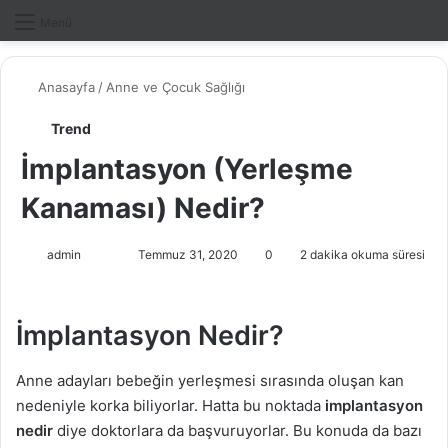
Dış gö
A
Menü
Anasayfa
/
Anne ve Çocuk Sağlığı
Trend
İmplantasyon (Yerleşme
Kanaması) Nedir?
admin
F
B
Temmuz 31, 2020
0
2 dakika okuma süresi
o
i
l
r
İmplantasyon Nedir?
l
e
o
-
w
p
Anne adayları bebeğin yerleşmesi sırasında oluşan kan
o
o
nedeniyle korka biliyorlar. Hatta bu noktada
implantasyon
n
s
nedir
diye doktorlara da başvuruyorlar. Bu konuda da bazı
X
t