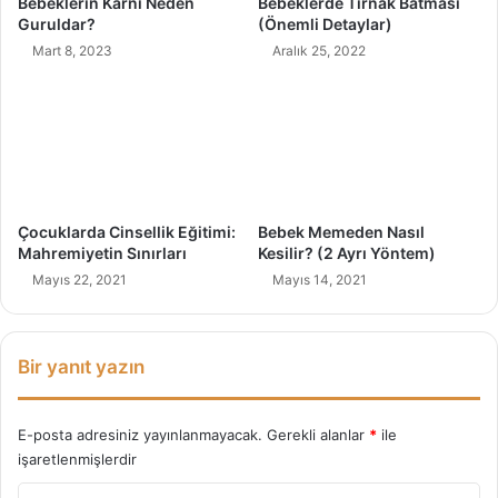
Bebeklerin Karnı Neden
Bebeklerde Tırnak Batması
e
r
Guruldar?
(Önemli Detaylar)
n
F
Mart 8, 2023
Aralık 25, 2022
e
a
ğ
y
i
d
a
l
a
r
ı
Çocuklarda Cinsellik Eğitimi:
Bebek Memeden Nasıl
N
Mahremiyetin Sınırları
Kesilir? (2 Ayrı Yöntem)
e
Mayıs 22, 2021
Mayıs 14, 2021
l
e
r
d
Bir yanıt yazın
i
r
?
E-posta adresiniz yayınlanmayacak.
Gerekli alanlar
*
ile
işaretlenmişlerdir