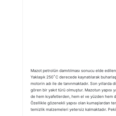
w
p
o
o
n
s
X
t
a
g
ö
n
d
e
r
Mazot petrolün damıtılması sonucu elde edilen b
m
Yaklaşık 250 ̊C derecede kaynatılarak buharlaş
e
motorin adı ile de tanınmaktadır. Son yıllarda 
k
gören bir yakıt türü olmuştur. Mazotun yapısı y
de hem kıyafetlerden, hem el ve yüzden hem de
Özellikle gözenekli yapısı olan kumaşlardan te
temizlik malzemeleri yetersiz kalmaktadır. Pek