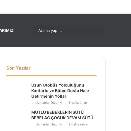
ok
Pinterest
LinkedIn
YouTube
Instagram
Arama
ARIMIZ
yap
...
Son Yazılar
Uzun Otobüs Yolculuğunu
Konforlu ve Bütçe Dostu Hale
Getirmenin Yolları
Uzmanlar Diyor Ki
1 hafta önce
MUTLU BEBEKLERİN SÜTÜ
BEBELAC ÇOCUK DEVAM SÜTÜ
Uzmanlar Diyor Ki
2 hafta önce