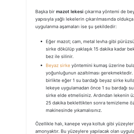
Başka bir
mazot lekesi
çıkarma yöntemi de beya
yapısıyla yağlı lekelerin çıkarılmasında oldukça
uygulanma aşamaları ise şu şekildedir:
Eğer mazot; cam, metal levha gibi pürüzsü
sirke dökülüp yaklaşık 15 dakika kadar be
bez ile silinir.
Beyaz sirke
yöntemini kumaş üzerine bulaş
yoğunluğunun azaltılması gerekmektedir.
birlikte eğer 1 su bardağı beyaz sirke ku
lekeye uygulamadan önce 1 su bardağı su il
sirke elde etmelisiniz. Ardından lekenin üz
25 dakika beklettikten sonra temizleme öze
makinesinde yıkamalısınız.
Özellikle halı, kanepe veya koltuk gibi yüzeyl
amonyaktır. Bu yüzeylere yapılacak olan uygula