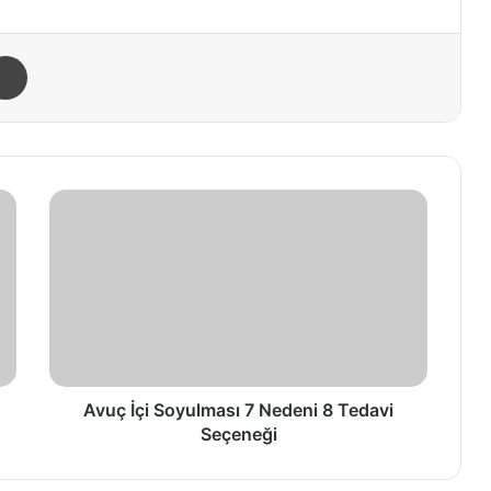
Yazdır
A
v
u
ç
İ
ç
i
S
o
y
Avuç İçi Soyulması 7 Nedeni 8 Tedavi
u
Seçeneği
l
m