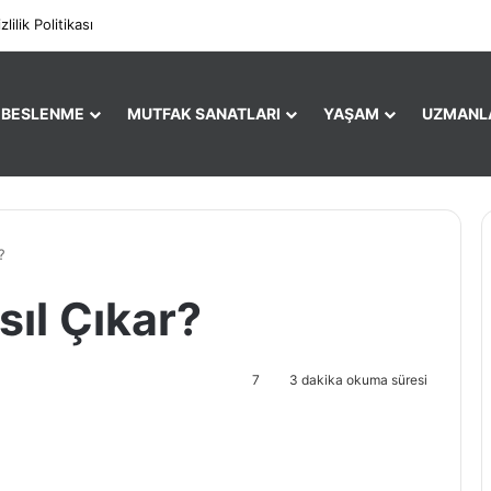
Facebo
X
zlilik Politikası
E BESLENME
MUTFAK SANATLARI
YAŞAM
UZMANL
?
ıl Çıkar?
7
3 dakika okuma süresi