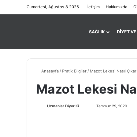
Cumartesi, Ağustos 8 2026
İletişim
Hakkımızda
Gi
SAĞLIK
DIYET V
Anasayfa
/
Pratik Bilgiler
/
Mazot Lekesi Nasıl Çıkar
Mazot Lekesi Nas
Uzmanlar Diyor Ki
F
B
Temmuz 29, 2020
o
i
l
r
l
e
o
-