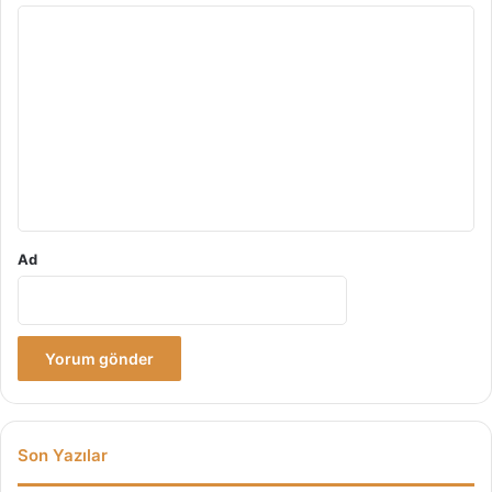
k
Y
!
o
r
u
m
*
Ad
Son Yazılar