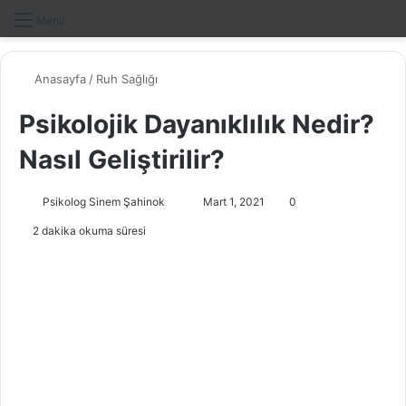
Dış gö
A
Menü
Anasayfa
/
Ruh Sağlığı
Psikolojik Dayanıklılık Nedir?
Nasıl Geliştirilir?
Psikolog Sinem Şahinok
B
Mart 1, 2021
0
i
2 dakika okuma süresi
r
e
-
p
o
s
t
a