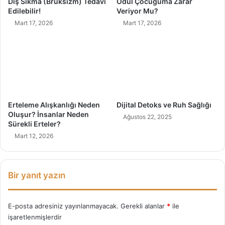
Diş Sıkma (Bruksizm) Tedavi
Ödül Çocuğuma Zarar
n
Edilebilir!
Veriyor Mu?
m
Mart 17, 2026
Mart 17, 2026
a
y
a
c
a
k
B
i
Erteleme Alışkanlığı Neden
Dijital Detoks ve Ruh Sağlığı
r
Oluşur? İnsanlar Neden
Ağustos 22, 2025
R
Sürekli Erteler?
a
Mart 12, 2026
h
a
t
s
Bir yanıt yazın
ı
z
l
E-posta adresiniz yayınlanmayacak.
Gerekli alanlar
*
ile
ı
işaretlenmişlerdir