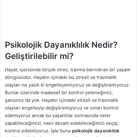
g
ö
n
d
e
r
Psikolojik Dayanıklılık Nedir?
m
Geliştirilebilir mi?
e
k
Hayat; içerisinde birçok stres, travma barındıran bir yaşam
döngüsüdür. Hayatın içindeki bu stresli ve travmatik
olayları ne yazık ki engelleyemiyoruz ve değiştiremiyoruz.
Bunlar üzerinde maalesef bir kontrol yeteneğimiz,
şansımız da yok. Hayatın içindeki stresli ve travmatik
olayları engelleyip değiştiremiyoruz ve onları kontrol
edemiyoruz ancak bu yaşantılar sonrasında neler
yapabileceğimizi, nasıl devam edebileceğimizi seçip,
kontrol edebiliyoruz. İşte buna
psikolojik dayanıklılık