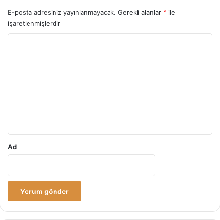
ı
E-posta adresiniz yayınlanmayacak.
Gerekli alanlar
*
ile
?
işaretlenmişlerdir
Y
o
r
u
m
*
Ad