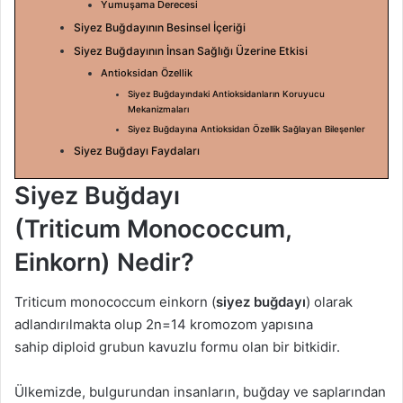
Yumuşama Derecesi
Siyez Buğdayının Besinsel İçeriği
Siyez Buğdayının İnsan Sağlığı Üzerine Etkisi
Antioksidan Özellik
​Siyez Buğdayındaki Antioksidanların Koruyucu
Mekanizmaları
Siyez Buğdayına Antioksidan Özellik Sağlayan Bileşenler​
Siyez Buğdayı Faydaları
Siyez Buğdayı
(
Triticum
Monococcum,
Einkorn
)
​ Nedir?
Triticum
monococcum
einkorn
(
siyez buğdayı
) olarak
adlandırılmakta olup 2n=14 kromozom yapısına
sahip
diploid
grubun kavuzlu formu olan bir bitkidir.
Ülkemizde, bulgurundan insanların, buğday ve saplarından