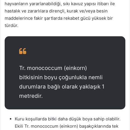
hayvanların yararlanabildiği, sıkı kavuz yapısı itibarı ile
hastalık ve zararlılara dirençli, kurak ve/veya besin
maddelerince fakir şartlarda rekabet gücü yüksek bir
türdür.
Tr.
monococcum
(
einkorn
)
bitkisinin boyu çoğunlukla nemli
durumlara bağlı olarak yaklaşık 1
metredir.
Kuru koşullarda bitki daha düşük boya sahip olabilir.
Ekili Tr.
monococcum
(
einkorn
)
başakçıklarında
tek