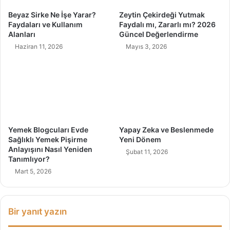
r
O
Beyaz Sirke Ne İşe Yarar?
Zeytin Çekirdeği Yutmak
V
n
Faydaları ve Kullanım
Faydalı mı, Zararlı mı? 2026
a
l
Alanları
Güncel Değerlendirme
r
i
Haziran 11, 2026
Mayıs 3, 2026
!
n
e
T
e
r
a
p
i
Yemek Blogcuları Evde
Yapay Zeka ve Beslenmede
İ
Sağlıklı Yemek Pişirme
Yeni Dönem
ş
Anlayışını Nasıl Yeniden
Şubat 11, 2026
e
Tanımlıyor?
Y
Mart 5, 2026
a
r
a
Bir yanıt yazın
r
M