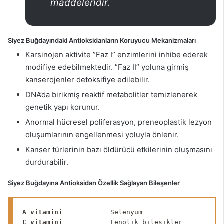
maddeleridir.
Siyez
B
uğdayındaki Antioksidanların Koruyucu Mekanizmaları
Karsinojen aktivite ”Faz I” enzimlerini inhibe ederek
modifiye edebilmektedir. ”Faz II” yoluna girmiş
kanserojenler detoksifiye edilebilir.
DNA’da birikmiş reaktif metabolitler temizlenerek
genetik yapı korunur.
Anormal hücresel poliferasyon, preneoplastik lezyon
oluşumlarının engellenmesi yoluyla önlenir.
Kanser türlerinin bazı öldürücü etkilerinin oluşmasını
durdurabilir.
Siyez
Buğdayına Antioksidan Özellik Sağlayan Bileşenler
A vitamini
C vitamini 