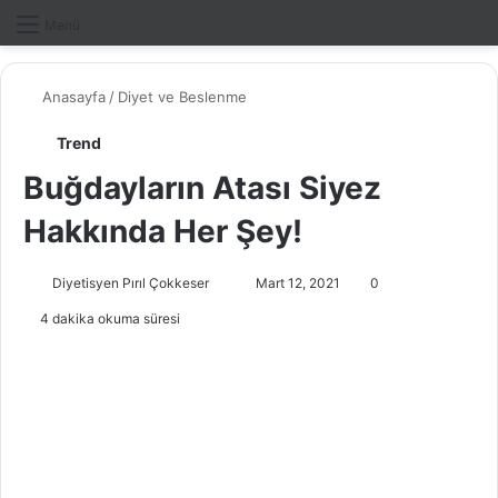
Dış gö
A
Menü
Anasayfa
/
Diyet ve Beslenme
Trend
Buğdayların Atası Siyez
Hakkında Her Şey!
Diyetisyen Pırıl Çokkeser
B
Mart 12, 2021
0
i
4 dakika okuma süresi
r
e
-
p
o
s
t