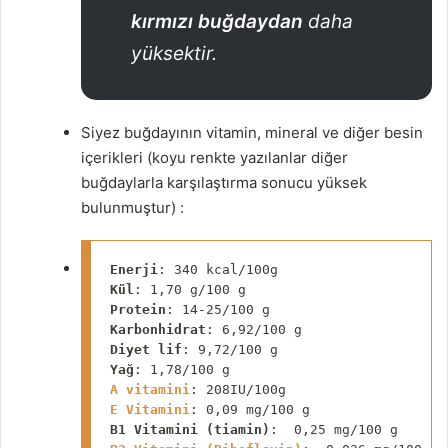
kırmızı buğdaydan
daha
yüksektir.
Siyez buğdayının vitamin, mineral ve diğer besin
içerikleri (koyu renkte yazılanlar diğer
buğdaylarla karşılaştırma sonucu yüksek
bulunmuştur) :
Enerji
: 340 
kcal
/100g                     
Kül
: 1,70 g/100 g
​                         
Protein
: 14-25/100 g                      
Karbonhidrat
: 6,92/100 g
​                 
Diyet lif
: 9,72/100 g
​                    
Yağ
A vitamini
: 208IU/100g
​                   
E Vitamini
B1 Vitamini (
tiamin
)
: 
 0,25 mg/100 g
​     