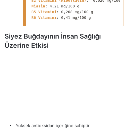
B2 Vitamini (
Riboflavin
)
: 
 0,026 mg/100 g
​
Niasin
:
 4,21 mg/100 g
​                    
B5 Vitamini
B6 Vitamini
: 0,41 mg/100 g                
Siyez Buğdayının İnsan Sağlığı
Üzerine Etkisi
Yüksek antioksidan içeriğine sahiptir.