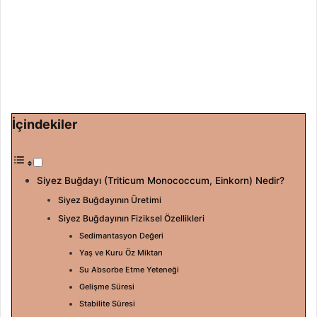
a
g
ö
n
d
e
r
İçindekiler
m
e
k
Siyez Buğdayı (Triticum Monococcum, Einkorn)​ Nedir?
Siyez Buğdayının Üretimi
Siyez Buğdayının Fiziksel Özellikleri
Sedimantasyon Değeri
Yaş ve Kuru Öz Miktarı
Su Absorbe Etme Yeteneği
Gelişme Süresi
Stabilite Süresi