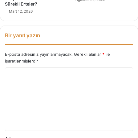
a
n
Sürekli Erteler?
m
d
Mart 12, 2026
a
a
l
k
a
i
r
İ
Bir yanıt yazın
ı
l
i
ş
E-posta adresiniz yayınlanmayacak.
Gerekli alanlar
*
ile
k
işaretlenmişlerdir
i
Y
o
r
u
m
*