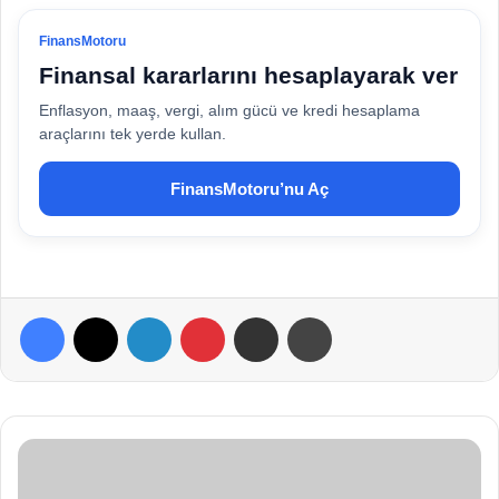
FinansMotoru
Finansal kararlarını hesaplayarak ver
Enflasyon, maaş, vergi, alım gücü ve kredi hesaplama
araçlarını tek yerde kullan.
FinansMotoru’nu Aç
Facebook
X
LinkedIn
Pinterest
E-Posta ile paylaş
Yazdır
C
o
v