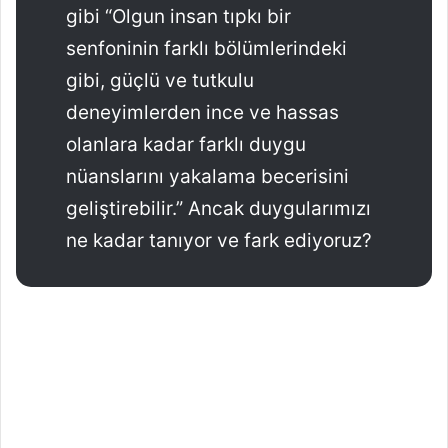
gibi “Olgun insan tıpkı bir
n
senfoninin farklı bölümlerindeki
d
e
gibi, güçlü ve tutkulu
r
deneyimlerden ince ve hassas
m
olanlara kadar farklı duygu
e
k
nüanslarını yakalama becerisini
geliştirebilir.” Ancak duygularımızı
ne kadar tanıyor ve fark ediyoruz?