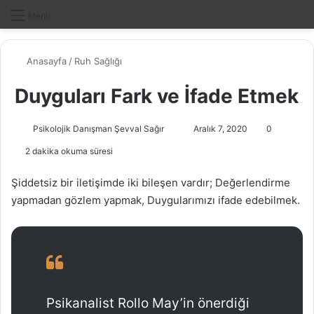
Dış gö
A
Menü
Anasayfa
/
Ruh Sağlığı
Duyguları Fark ve İfade Etmek
Psikolojik Danışman Şevval Sağır
B
Aralık 7, 2020
0
i
2 dakika okuma süresi
r
e
Şiddetsiz bir iletişimde iki bileşen vardır; Değerlendirme
-
yapmadan gözlem yapmak, Duygularımızı ifade edebilmek.
p
o
s
t
a
g
Psikanalist Rollo May’in önerdiği
ö