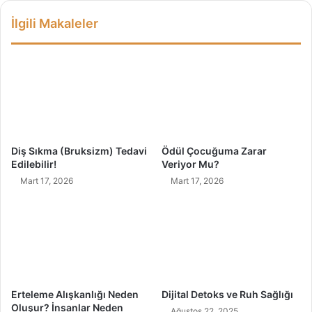
Y
H
İlgili Makaleler
o
i
l
z
d
m
a
e
R
t
e
K
h
a
a
v
b
r
Diş Sıkma (Bruksizm) Tedavi
Ödül Çocuğuma Zarar
i
a
Edilebilir!
Veriyor Mu?
l
m
Mart 17, 2026
Mart 17, 2026
i
l
t
a
a
r
s
ı
y
A
o
r
n
a
A
s
Erteleme Alışkanlığı Neden
Dijital Detoks ve Ruh Sağlığı
ş
ı
Oluşur? İnsanlar Neden
Ağustos 22, 2025