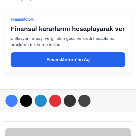
FinansMotoru
Finansal kararlarını hesaplayarak ver
Enflasyon, maaş, vergi, alım gücü ve kredi hesaplama
araçlarını tek yerde kullan.
FinansMotoru’nu Aç
Facebook
X
LinkedIn
Pinterest
E-Posta ile paylaş
Yazdır
Ç