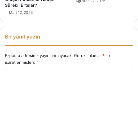
Ağustos 22, 2025
Sürekli Erteler?
Mart 12, 2026
Bir yanıt yazın
E-posta adresiniz yayınlanmayacak.
Gerekli alanlar
*
ile
işaretlenmişlerdir
Y
o
r
u
m
*