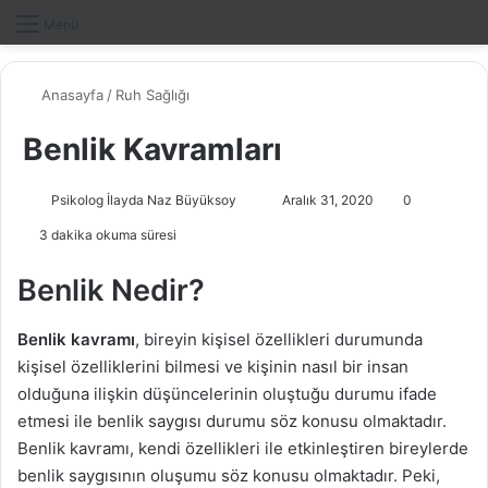
Dış gö
A
Menü
Anasayfa
/
Ruh Sağlığı
Benlik Kavramları
Psikolog İlayda Naz Büyüksoy
B
Aralık 31, 2020
0
i
3 dakika okuma süresi
r
e
Benlik Nedir?
-
p
Benlik kavramı
, bireyin kişisel özellikleri durumunda
o
kişisel özelliklerini bilmesi ve kişinin nasıl bir insan
s
olduğuna ilişkin düşüncelerinin oluştuğu durumu ifade
t
etmesi ile benlik saygısı durumu söz konusu olmaktadır.
a
Benlik kavramı, kendi özellikleri ile etkinleştiren bireylerde
g
benlik saygısının oluşumu söz konusu olmaktadır. Peki,
ö