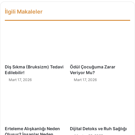
r
İlgili Makaleler
u
R
e
n
k
K
u
l
l
Diş Sıkma (Bruksizm) Tedavi
Ödül Çocuğuma Zarar
a
Edilebilir!
Veriyor Mu?
n
Mart 17, 2026
Mart 17, 2026
ı
m
ı
Erteleme Alışkanlığı Neden
Dijital Detoks ve Ruh Sağlığı
Oluşur? İnsanlar Neden