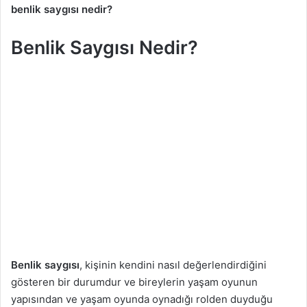
benlik saygısı nedir?
n
d
Benlik Saygısı Nedir?
e
r
m
e
k
Benlik saygısı
, kişinin kendini nasıl değerlendirdiğini
gösteren bir durumdur ve bireylerin yaşam oyunun
yapısından ve yaşam oyunda oynadığı rolden duyduğu