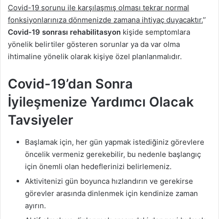
t
Covid-19 sorunu ile karşılaşmış olması tekrar normal
a
fonksiyonlarınıza dönmenizde zamana ihtiyaç duyacaktır.
’’
g
Covid-19 sonrası
rehabilitasyon
kişide semptomlara
ö
yönelik belirtiler gösteren sorunlar ya da var olma
n
ihtimaline yönelik olarak kişiye özel planlanmalıdır.
d
e
Covid-19’dan Sonra
r
m
İyileşmenize Yardımcı Olacak
e
Tavsiyeler
k
Başlamak için, her gün yapmak istediğiniz görevlere
öncelik vermeniz gerekebilir, bu nedenle başlangıç
için önemli olan hedeflerinizi belirlemeniz.
Aktivitenizi gün boyunca hızlandırın ve gerekirse
görevler arasında dinlenmek için kendinize zaman
ayırın.