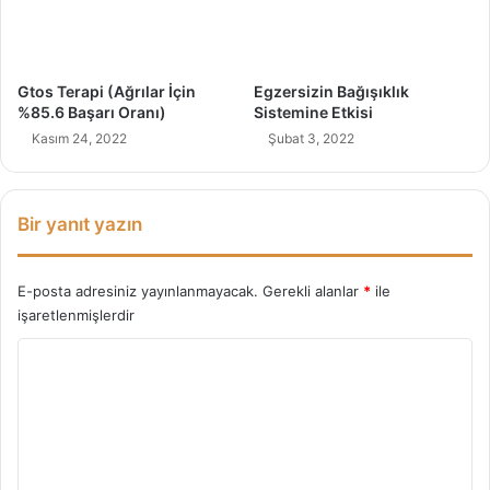
Gtos Terapi (Ağrılar İçin
Egzersizin Bağışıklık
%85.6 Başarı Oranı)
Sistemine Etkisi
Kasım 24, 2022
Şubat 3, 2022
Bir yanıt yazın
E-posta adresiniz yayınlanmayacak.
Gerekli alanlar
*
ile
işaretlenmişlerdir
Y
o
r
u
m