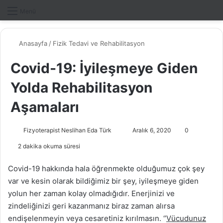
Dış gö
A
Menü
Anasayfa
/
Fizik Tedavi ve Rehabilitasyon
Covid-19: İyileşmeye Giden
Yolda Rehabilitasyon
Aşamaları
Fizyoterapist Neslihan Eda Türk
B
Aralık 6, 2020
0
i
2 dakika okuma süresi
r
e
Covid-19 hakkında hala öğrenmekte olduğumuz çok şey
-
var ve kesin olarak bildiğimiz bir şey, iyileşmeye giden
p
yolun her zaman kolay olmadığıdır. Enerjinizi ve
o
zindeliğinizi geri kazanmanız biraz zaman alırsa
s
endişelenmeyin veya cesaretiniz kırılmasın. ‘’
Vücudunuz