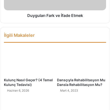
A
r
n
ı
l
F
Duyguları Fark ve İfade Etmek
a
a
t
r
ı
k
İlgili Makaleler
r
v
?
e
İ
f
a
d
e
E
t
Kulunç Nasıl Geçer? (4 Temel
Dansçıyla Rehabilitasyon Mu
m
Kulunç Tedavisi)
Dansla Rehabilitasyon Mu?
e
Haziran 6, 2026
Mart 4, 2023
k