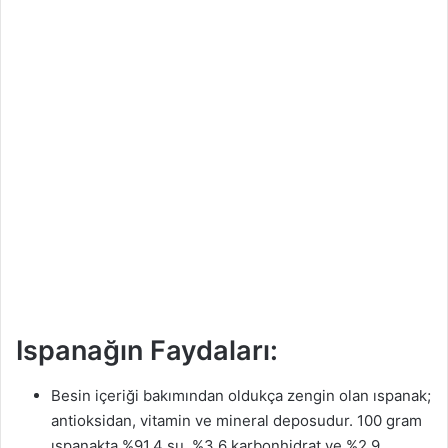
n
d
e
r
m
e
k
Ispanağın Faydaları:
Besin içeriği bakımından oldukça zengin olan ıspanak;
antioksidan, vitamin ve mineral deposudur. 100 gram
ıspanakta %91.4 su, %3.6 karbonhidrat ve %2.9