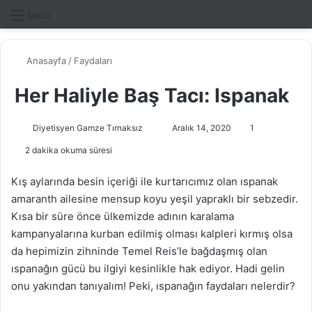
Dış gö
A
Menü
Anasayfa
/
Faydaları
Her Haliyle Baş Tacı: Ispanak
Diyetisyen Gamze Tırnaksız
B
Aralık 14, 2020
1
i
2 dakika okuma süresi
r
e
Kış aylarında besin içeriği ile kurtarıcımız olan ıspanak
-
amaranth ailesine mensup koyu yeşil yapraklı bir sebzedir.
p
Kısa bir süre önce ülkemizde adının karalama
o
kampanyalarına kurban edilmiş olması kalpleri kırmış olsa
s
da hepimizin zihninde Temel Reis’le bağdaşmış olan
t
ıspanağın gücü bu ilgiyi kesinlikle hak ediyor. Hadi gelin
a
onu yakından tanıyalım! Peki, ıspanağın faydaları nelerdir?
g
ö