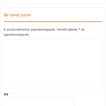
Bir yanıt yazın
E-posta adresiniz yayınlanmayacak.
Gerekli alanlar
*
ile
işaretlenmişlerdir
Y
o
r
u
m
*
Ad