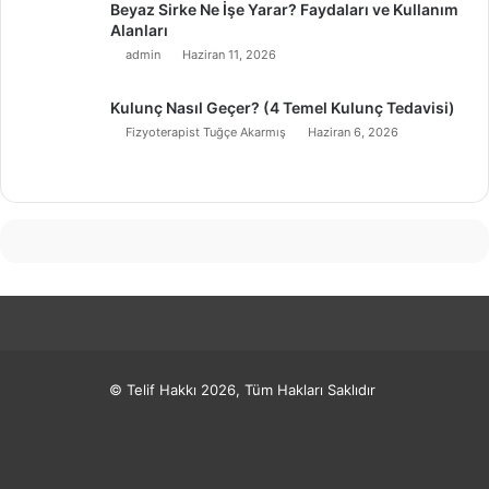
Beyaz Sirke Ne İşe Yarar? Faydaları ve Kullanım
Alanları
admin
Haziran 11, 2026
Kulunç Nasıl Geçer? (4 Temel Kulunç Tedavisi)
Fizyoterapist Tuğçe Akarmış
Haziran 6, 2026
© Telif Hakkı 2026, Tüm Hakları Saklıdır
Facebook
X
Pinterest
LinkedIn
YouTube
Instagram