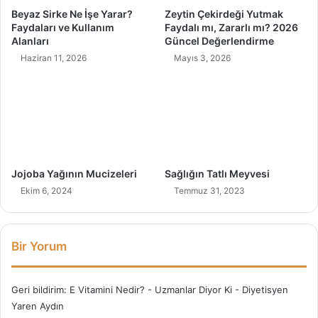
ı
i
Beyaz Sirke Ne İşe Yarar?
Zeytin Çekirdeği Yutmak
l
n
Faydaları ve Kullanım
Faydalı mı, Zararlı mı? 2026
ı
l
Alanları
Güncel Değerlendirme
r
a
Haziran 11, 2026
Mayıs 3, 2026
?
n
d
i
y
a
E
ğ
i
Jojoba Yağının Mucizeleri
Sağlığın Tatlı Meyvesi
t
Ekim 6, 2024
Temmuz 31, 2023
i
m
i
Bir Yorum
Geri bildirim:
E Vitamini Nedir? - Uzmanlar Diyor Ki - Diyetisyen
Yaren Aydın