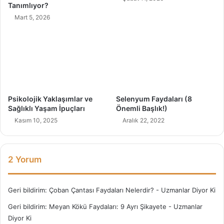
r
Tanımlıyor?
ı
Mart 5, 2026
(
6
T
e
h
l
i
k
Psikolojik Yaklaşımlar ve
Selenyum Faydaları (8
e
Sağlıklı Yaşam İpuçları
Önemli Başlık!)
)
Kasım 10, 2025
Aralık 22, 2022
2 Yorum
Geri bildirim:
Çoban Çantası Faydaları Nelerdir? - Uzmanlar Diyor Ki
Geri bildirim:
Meyan Kökü Faydaları: 9 Ayrı Şikayete - Uzmanlar
Diyor Ki