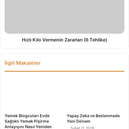
a
l
l
ı
a
K
r
i
ı
l
B
o
i
V
Hızlı Kilo Vermenin Zararları (6 Tehlike)
l
e
m
r
e
m
İlgili Makaleler
y
e
e
n
D
i
e
n
ğ
Z
e
a
r
r
!
a
r
Yemek Blogcuları Evde
Yapay Zeka ve Beslenmede
l
Sağlıklı Yemek Pişirme
Yeni Dönem
a
Anlayışını Nasıl Yeniden
Şubat 11, 2026