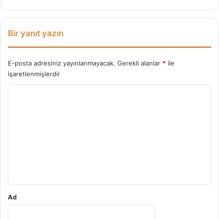
Bir yanıt yazın
E-posta adresiniz yayınlanmayacak.
Gerekli alanlar
*
ile
işaretlenmişlerdir
Y
o
r
u
m
*
Ad