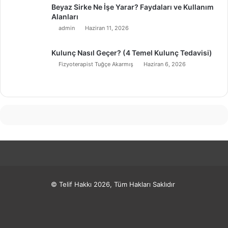
Beyaz Sirke Ne İşe Yarar? Faydaları ve Kullanım
Alanları
admin
Haziran 11, 2026
Kulunç Nasıl Geçer? (4 Temel Kulunç Tedavisi)
Fizyoterapist Tuğçe Akarmış
Haziran 6, 2026
© Telif Hakkı 2026, Tüm Hakları Saklıdır
Facebook
X
Pinterest
LinkedIn
YouTube
Instagram