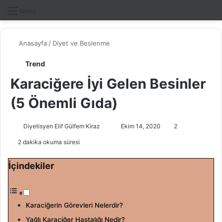
Dış gö
A
Menü
Anasayfa
/
Diyet ve Beslenme
Trend
Karaciğere İyi Gelen Besinler
(5 Önemli Gıda)
Diyetisyen Elif Gülfem Kiraz
B
Ekim 14, 2020
2
i
2 dakika okuma süresi
r
e
İçindekiler
-
p
o
Karaciğerin Görevleri Nelerdir?
s
Yağlı Karaciğer Hastalığı Nedir?
t