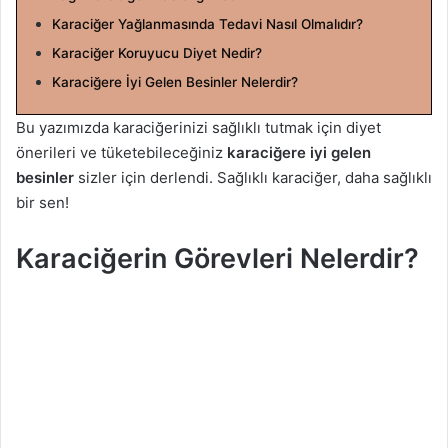
a
Karaciğer Yağlanmasında Tedavi Nasıl Olmalıdır?
g
Karaciğer Koruyucu Diyet Nedir?
ö
Karaciğere İyi Gelen Besinler Nelerdir?
n
d
Bu yazımızda karaciğerinizi sağlıklı tutmak için diyet
e
önerileri ve tüketebileceğiniz
karaciğere iyi gelen
r
besinler
sizler için derlendi. Sağlıklı karaciğer, daha sağlıklı
m
bir sen!
e
k
Karaciğerin Görevleri Nelerdir?