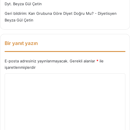
Dyt. Beyza Gül Çetin
Geri bildirim:
Kan Grubuna Göre Diyet Doğru Mu? - Diyetisyen
Beyza Gül Çetin
Bir yanıt yazın
E-posta adresiniz yayınlanmayacak.
Gerekli alanlar
*
ile
işaretlenmişlerdir
Y
o
r
u
m
*