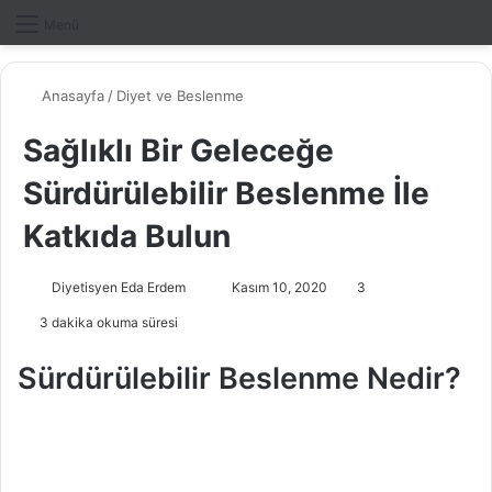
Dış gö
A
Menü
Anasayfa
/
Diyet ve Beslenme
Sağlıklı Bir Geleceğe
Sürdürülebilir Beslenme İle
Katkıda Bulun
Diyetisyen Eda Erdem
B
Kasım 10, 2020
3
i
3 dakika okuma süresi
r
e
Sürdürülebilir Beslenme Nedir?
-
p
o
s