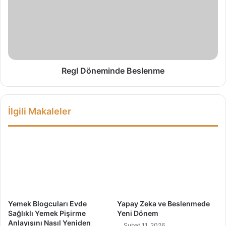
e
l
D
D
e
ö
p
n
r
e
e
m
s
i
Regl Döneminde Beslenme
y
n
o
d
n
e
İlgili Makaleler
B
B
e
e
l
s
i
l
r
e
t
n
i
m
l
e
e
Yemek Blogcuları Evde
Yapay Zeka ve Beslenmede
r
Sağlıklı Yemek Pişirme
Yeni Dönem
i
Anlayışını Nasıl Yeniden
Şubat 11, 2026