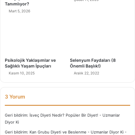
n
Tanımlıyor?
i
Mart 5, 2026
z
i
H
a
f
i
f
l
Psikolojik Yaklaşımlar ve
Selenyum Faydaları (8
e
Sağlıklı Yaşam İpuçları
Önemli Başlık!)
t
Kasım 10, 2025
Aralık 22, 2022
e
b
i
l
3 Yorum
i
r
Geri bildirim:
İsveç Diyeti Nedir? Popüler Bir Diyet! - Uzmanlar
Diyor Ki
Geri bildirim:
Kan Grubu Diyeti ve Beslenme - Uzmanlar Diyor Ki -