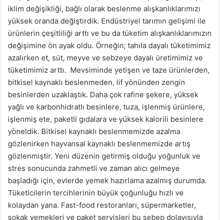
iklim değişikliği, bağlı olarak beslenme alışkanlıklarımızı
yüksek oranda değiştirdik. Endüstriyel tarımın gelişimi ile
ürünlerin çeşitliliği arttı ve bu da tüketim alışkanlıklarımızın
değişimine ön ayak oldu. Örneğin; tahıla dayalı tüketimimiz
azalırken et, süt, meyve ve sebzeye dayalı üretimimiz ve
tüketimimiz arttı. Mevsiminde yetişen ve taze ürünlerden,
bitkisel kaynaklı beslenmeden, lif yönünden zengin
besinlerden uzaklaştık. Daha çok rafine şekere, yüksek
yağlı ve karbonhidratlı besinlere, tuza, işlenmiş ürünlere,
işlenmiş ete, paketli gıdalara ve yüksek kalorili besinlere
yöneldik. Bitkisel kaynaklı beslenmemizde azalma
gözlenirken hayvansal kaynaklı beslenmemizde artış
gözlenmiştir. Yeni düzenin getirmiş olduğu yoğunluk ve
stres sonucunda zahmetli ve zaman alıcı gelmeye
başladığı için, evlerde yemek hazırlama azalmış durumda.
Tüketicilerin tercihlerinin büyük çoğunluğu hızlı ve
kolaydan yana. Fast-food restoranları, süpermarketler,
sokak yemekleri ve paket servisleri bu sebep dolayısıyla