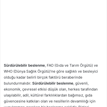
t
a
g
ö
n
d
e
r
m
e
k
Sürdürülebilir beslenme
, FAO (Gıda ve Tarım Örgütü) ve
WHO (Dünya Sağlık Örgütü)’ne göre sağlıklı ve besleyici
olduğu kadar belirli birçok faktörü beraberinde
bulundurmalıdır.
Sürdürülebilir beslenme
, güvenli,
ekonomik, çevresel etkisi düşük olan, herkes tarafından
ulaşılabilir, adil, kültürel farklılıklardan bağımsız, gıda
güvencesine katkıları olan ve nesillerin devamlılığı için