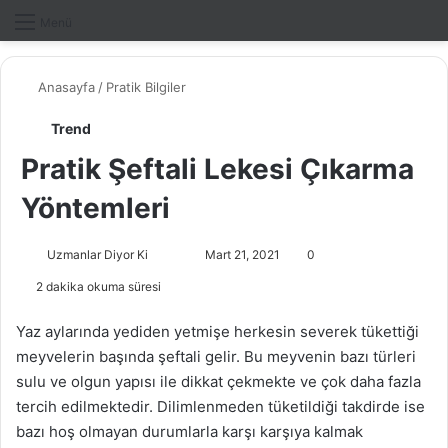
Dış gö
A
Menü
Anasayfa
/
Pratik Bilgiler
Trend
Pratik Şeftali Lekesi Çıkarma
Yöntemleri
Uzmanlar Diyor Ki
F
B
Mart 21, 2021
0
o
i
2 dakika okuma süresi
l
r
l
e
Yaz aylarında yediden yetmişe herkesin severek tükettiği
o
-
meyvelerin başında şeftali gelir. Bu meyvenin bazı türleri
w
p
sulu ve olgun yapısı ile dikkat çekmekte ve çok daha fazla
o
o
tercih edilmektedir. Dilimlenmeden tüketildiği takdirde ise
n
s
bazı hoş olmayan durumlarla karşı karşıya kalmak
X
t