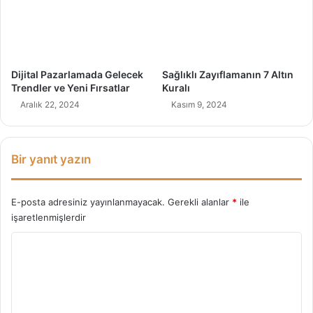
?
N
e
Y
a
p
Dijital Pazarlamada Gelecek
Sağlıklı Zayıflamanın 7 Altın
m
Trendler ve Yeni Fırsatlar
Kuralı
a
Aralık 22, 2024
Kasım 9, 2024
l
ı
?
Bir yanıt yazın
E-posta adresiniz yayınlanmayacak.
Gerekli alanlar
*
ile
işaretlenmişlerdir
Y
o
r
u