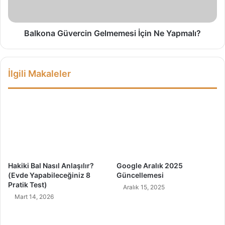
e
a
d
G
i
ü
r
v
Balkona Güvercin Gelmemesi İçin Ne Yapmalı?
v
e
e
r
N
c
İlgili Makaleler
e
i
l
n
e
G
r
e
Y
l
a
m
p
e
ı
m
l
e
Hakiki Bal Nasıl Anlaşılır?
Google Aralık 2025
a
s
(Evde Yapabileceğiniz 8
Güncellemesi
b
i
Pratik Test)
Aralık 15, 2025
i
İ
Mart 14, 2026
l
ç
i
i
r
n