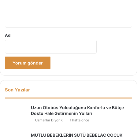
m
*
Ad
Son Yazılar
Uzun Otobüs Yolculuğunu Konforlu ve Bütçe
Dostu Hale Getirmenin Yolları
Uzmanlar Diyor Ki
1 hafta önce
MUTLU BEBEKLERİN SÜTÜ BEBELAC ÇOCUK