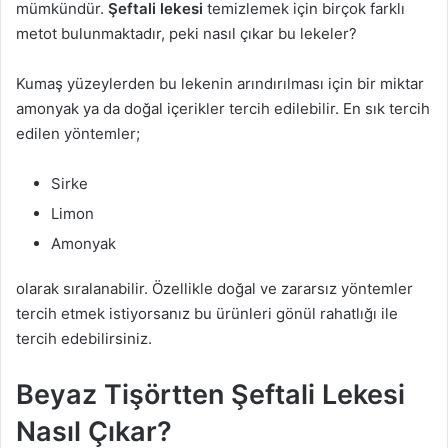
mümkündür.
Şeftali lekesi
temizlemek için birçok farklı
a
metot bulunmaktadır, peki nasıl çıkar bu lekeler?
g
ö
Kumaş yüzeylerden bu lekenin arındırılması için bir miktar
n
amonyak ya da doğal içerikler tercih edilebilir. En sık tercih
d
edilen yöntemler;
e
r
Sirke
m
Limon
e
k
Amonyak
olarak sıralanabilir. Özellikle doğal ve zararsız yöntemler
tercih etmek istiyorsanız bu ürünleri gönül rahatlığı ile
tercih edebilirsiniz.
Beyaz Tişörtten Şeftali Lekesi
Nasıl Çıkar?