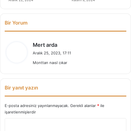
ı
Bir Yorum
d
Mert arda
e
Aralık 25, 2023, 17:11
d
Monttan naısl cıkar
i
k
i
:
Bir yanıt yazın
E-posta adresiniz yayınlanmayacak.
Gerekli alanlar
*
ile
işaretlenmişlerdir
Y