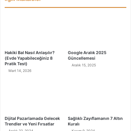
Ç
t
ö
e
z
P
ü
a
m
p
a
t
y
Hakiki Bal Nasıl Anlaşılır?
Google Aralık 2025
a
(Evde Yapabileceğiniz 8
Güncellemesi
Ç
Pratik Test)
Aralık 15, 2025
a
Mart 14, 2026
y
ı
F
a
y
d
a
l
Dijital Pazarlamada Gelecek
Sağlıklı Zayıflamanın 7 Altın
a
Trendler ve Yeni Fırsatlar
Kuralı
r
Aralık 22, 2024
Kasım 9, 2024