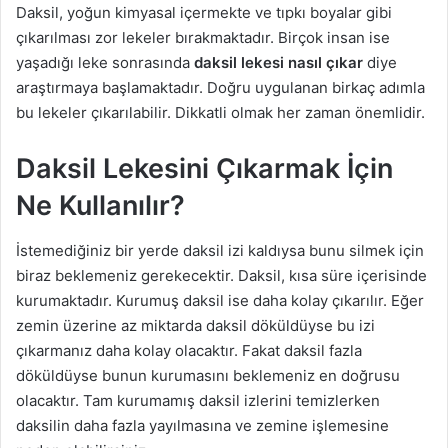
Daksil, yoğun kimyasal içermekte ve tıpkı boyalar gibi
n
çıkarılması zor lekeler bırakmaktadır. Birçok insan ise
d
yaşadığı leke sonrasında
daksil lekesi nasıl çıkar
diye
e
araştırmaya başlamaktadır. Doğru uygulanan birkaç adımla
r
bu lekeler çıkarılabilir. Dikkatli olmak her zaman önemlidir.
m
e
Daksil Lekesini Çıkarmak İçin
k
Ne Kullanılır?
İstemediğiniz bir yerde daksil izi kaldıysa bunu silmek için
biraz beklemeniz gerekecektir. Daksil, kısa süre içerisinde
kurumaktadır. Kurumuş daksil ise daha kolay çıkarılır. Eğer
zemin üzerine az miktarda daksil döküldüyse bu izi
çıkarmanız daha kolay olacaktır. Fakat daksil fazla
döküldüyse bunun kurumasını beklemeniz en doğrusu
olacaktır. Tam kurumamış daksil izlerini temizlerken
daksilin daha fazla yayılmasına ve zemine işlemesine