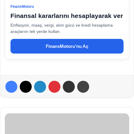
FinansMotoru
Finansal kararlarını hesaplayarak ver
Enflasyon, maaş, vergi, alım gücü ve kredi hesaplama
araçlarını tek yerde kullan.
FinansMotoru’nu Aç
Facebook
X
LinkedIn
Pinterest
E-Posta ile paylaş
Yazdır
D
i
ş