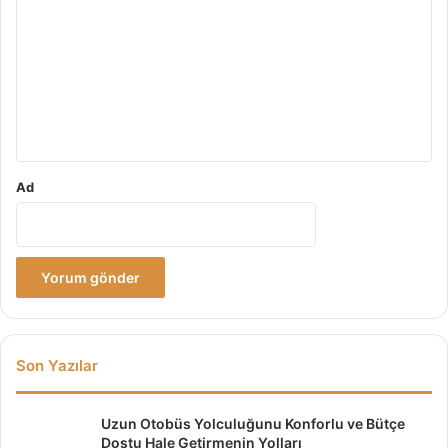
o
r
u
m
*
Ad
Son Yazılar
Uzun Otobüs Yolculuğunu Konforlu ve Bütçe
Dostu Hale Getirmenin Yolları