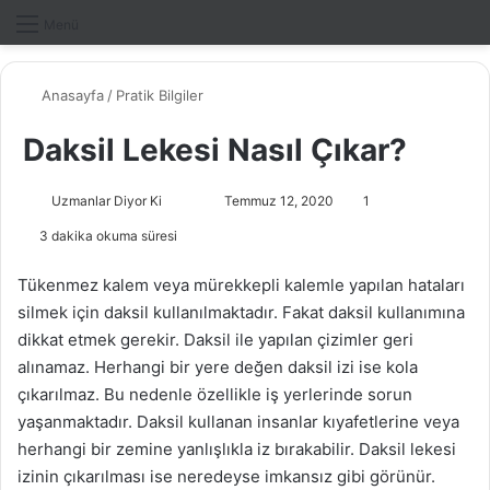
Dış gö
A
Menü
Anasayfa
/
Pratik Bilgiler
Daksil Lekesi Nasıl Çıkar?
Uzmanlar Diyor Ki
F
B
Temmuz 12, 2020
1
o
i
3 dakika okuma süresi
l
r
l
e
Tükenmez kalem veya mürekkepli kalemle yapılan hataları
o
-
silmek için daksil kullanılmaktadır. Fakat daksil kullanımına
w
p
dikkat etmek gerekir. Daksil ile yapılan çizimler geri
o
o
alınamaz. Herhangi bir yere değen daksil izi ise kola
n
s
çıkarılmaz. Bu nedenle özellikle iş yerlerinde sorun
X
t
yaşanmaktadır. Daksil kullanan insanlar kıyafetlerine veya
a
herhangi bir zemine yanlışlıkla iz bırakabilir. Daksil lekesi
g
izinin çıkarılması ise neredeyse imkansız gibi görünür.
ö