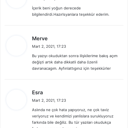
d
İçerik beni yoğun derecede
i
bilgilendirdi.Hazırlsyanlara teşekkür ederim.
k
i
:
d
Merve
e
Mart 2, 2021, 17:23
d
Bu yazıyı okuduktan sonra ilişkilerime bakış açım
i
değişti artık daha dikkatli daha özenli
k
davranacagım. Ayfınlattıgınız için teşekkürler
i
:
d
Esra
e
Mart 2, 2021, 17:23
d
Aslında ne çok hata yapıyoruz, ne çok taviz
i
veriyoruz ve kendimizi yanlislara surukluyoruz
k
farkında bile değiliz. Bu tür yazıları okudukça
i