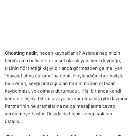
a
g
ö
n
d
e
r
Ghosting nedir
, neden kaynaklanır? Aslında hepimizin
m
bildiği ama belki de terimsel olarak yeni yeni duyduğu;
e
kişinin flört ettiği kişiyi bir anda görmezden gelme, yani
k
“hayalet olma durumu”na denir. Hoşlandığını her haliyle
belli eden, sevgi pıtırcığı olan birinin birden ortadan
kaybolması, yok olması durumudur. Kişi bir anda kendi
kendine ilişkiyi bitirmiş veya hiç var olmamış gibi davranır.
Partnerinin ne aramalarına ne de mesajlarına cevap
vermemeye başlar. Ortada da hiçbir sebep yokken
üstelik…