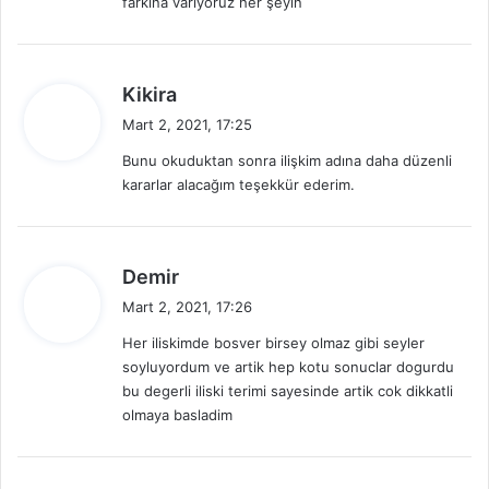
farkına varıyoruz her şeyin
:
d
Kikira
e
Mart 2, 2021, 17:25
d
Bunu okuduktan sonra ilişkim adına daha düzenli
i
kararlar alacağım teşekkür ederim.
k
i
:
d
Demir
e
Mart 2, 2021, 17:26
d
Her iliskimde bosver birsey olmaz gibi seyler
i
soyluyordum ve artik hep kotu sonuclar dogurdu
k
bu degerli iliski terimi sayesinde artik cok dikkatli
i
olmaya basladim
: