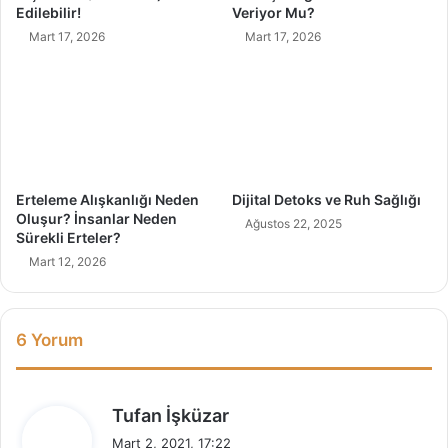
ı
ç
Edilebilir!
Veriyor Mu?
M
l
Mart 17, 2026
Mart 17, 2026
ı
a
?
r
İ
ç
i
n
İ
p
Erteleme Alışkanlığı Neden
Dijital Detoks ve Ruh Sağlığı
u
Oluşur? İnsanlar Neden
Ağustos 22, 2025
ç
Sürekli Erteler?
l
Mart 12, 2026
a
r
ı
6 Yorum
d
Tufan İşküzar
e
Mart 2, 2021, 17:22