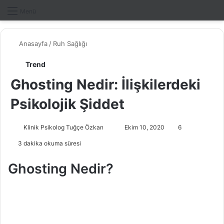
Dış gö
A
Menü
Anasayfa
/
Ruh Sağlığı
Trend
Ghosting Nedir: İlişkilerdeki
Psikolojik Şiddet
Klinik Psikolog Tuğçe Özkan
B
Ekim 10, 2020
6
i
3 dakika okuma süresi
r
e
Ghosting Nedir?
-
p
o
s
t