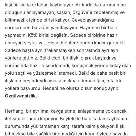
kişi bir anda ortadan kayboluyor. Ardında da durumun ne
olduğunu anlayamayan, şaşkın, özgüveni zedelenmiş ve
bilinmezlik içinde birisi kalıyor. Cevaplayamadığınız
soruları ben buradan yanıtlayayım: Hayır sen bir hata
yapmadın. Kötü birisi değilsin. Sadece birbirine hazır
olmayan şeyler var. Hissedilenler sonuna kadar gerçekti.
Sadece başta aynı frekanstayken sonrasında ayrı ayrı
yönlere gittiniz. Belki ciddi bir ilişki olarak başladı ve
sonrasında hazır hissedemedi, konuşmak yerine kolay olan
yolu seçti ve yüzleşmek istemedi. Belki de daha basit bir
ilişkinin peşindeydi ama seni ikna edemediği için farklı
yollara başvurdu. Nedeni ne olursa olsun sonuç aynı:
Özgüvensizlik.
Herhangi bir ayrılma, kavga etme, anlaşamama yok ancak
iletişim bir anda kopuyor. Böylelikle bu ortadan kaybolma
durumunda yük tamamen karşı tarafa kalmış oluyor, ilişki
bitecekse bile sağlıklı bitemediği için konu öylece havada