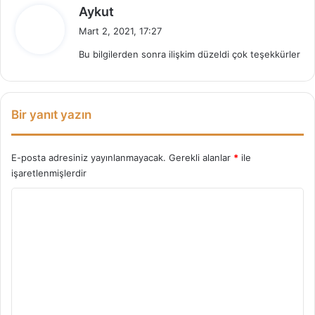
d
Aykut
e
Mart 2, 2021, 17:27
d
Bu bilgilerden sonra ilişkim düzeldi çok teşekkürler
i
k
i
:
Bir yanıt yazın
E-posta adresiniz yayınlanmayacak.
Gerekli alanlar
*
ile
işaretlenmişlerdir
Y
o
r
u
m
*