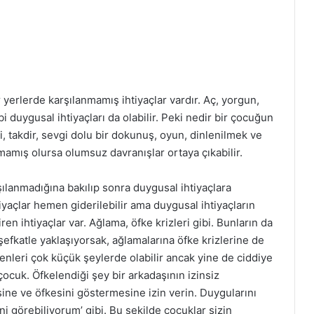
 yerlerde karşılanmamış ihtiyaçlar vardır. Aç, yorgun,
ibi duygusal ihtiyaçları da olabilir. Peki nedir bir çocuğun
gi, takdir, sevgi dolu bir dokunuş, oyun, dinlenilmek ve
mamış olursa olumsuz davranışlar ortaya çıkabilir.
rşılanmadığına bakılıp sonra duygusal ihtiyaçlara
tiyaçlar hemen giderilebilir ama duygusal ihtiyaçların
en ihtiyaçlar var. Ağlama, öfke krizleri gibi. Bunların da
şefkatle yaklaşıyorsak, ağlamalarına öfke krizlerine de
enleri çok küçük şeylerde olabilir ancak yine de ciddiye
ocuk. Öfkelendiği şey bir arkadaşının izinsiz
sine ve öfkesini göstermesine izin verin. Duygularını
ni görebiliyorum’ gibi. Bu şekilde çocuklar sizin