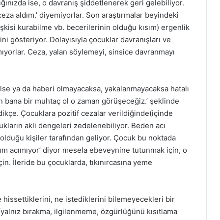
ığınızda ise, o davranış şiddetlenerek geri gelebiliyor.
ceza aldım.’ diyemiyorlar. Son araştırmalar beyindeki
şkisi kurabilme vb. becerilerinin olduğu kısım) ergenlik
i gösteriyor. Dolayısıyla çocuklar davranışları ve
mıyorlar. Ceza, yalan söylemeyi, sinsice davranmayı
lse ya da haberi olmayacaksa, yakalanmayacaksa hatalı
n bana bir muhtaç ol o zaman görüşeceğiz.’ şeklinde
ikçe. Çocuklara pozitif cezalar verildiğinde(içinde
kların akli dengeleri zedelenebiliyor. Beden acı
olduğu kişiler tarafından geliyor. Çocuk bu noktada
m acımıyor’ diyor mesela ebeveynine tutunmak için, o
in. İleride bu çocuklarda, tıkınırcasına yeme
hissettiklerini, ne istediklerini bilemeyecekleri bir
r(yalnız bırakma, ilgilenmeme, özgürlüğünü kısıtlama