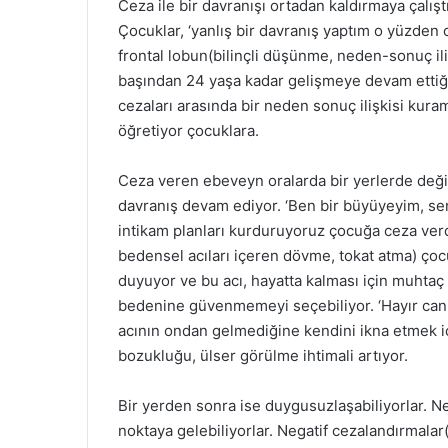
Ceza ile bir davranışı ortadan kaldırmaya çalışt
Çocuklar, ‘yanlış bir davranış yaptım o yüzden 
frontal lobun(bilinçli düşünme, neden-sonuç ili
başından 24 yaşa kadar gelişmeye devam ettiğin
cezaları arasında bir neden sonuç ilişkisi kura
öğretiyor çocuklara.
Ceza veren ebeveyn oralarda bir yerlerde deği
davranış devam ediyor. ‘Ben bir büyüyeyim, se
intikam planları kurduruyoruz çocuğa ceza verd
bedensel acıları içeren dövme, tokat atma) çocu
duyuyor ve bu acı, hayatta kalması için muhtaç 
bedenine güvenmemeyi seçebiliyor. ‘Hayır canı
acının ondan gelmediğine kendini ikna etmek iç
bozukluğu, ülser görülme ihtimali artıyor.
Bir yerden sonra ise duygusuzlaşabiliyorlar. Ne 
noktaya gelebiliyorlar. Negatif cezalandırmala