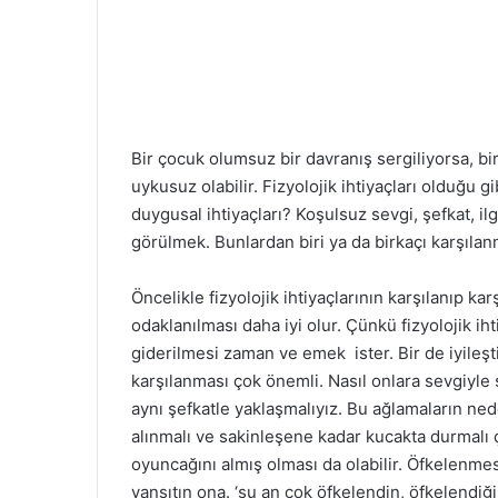
Bir çocuk olumsuz bir davranış sergiliyorsa, bir
uykusuz olabilir. Fizyolojik ihtiyaçları olduğu g
duygusal ihtiyaçları? Koşulsuz sevgi, şefkat, il
görülmek. Bunlardan biri ya da birkaçı karşılan
Öncelikle fizyolojik ihtiyaçlarının karşılanıp ka
odaklanılması daha iyi olur. Çünkü fizyolojik ih
giderilmesi zaman ve emek ister. Bir de iyileştir
karşılanması çok önemli. Nasıl onlara sevgiyle 
aynı şefkatle yaklaşmalıyız. Bu ağlamaların ned
alınmalı ve sakinleşene kadar kucakta durmalı ç
oyuncağını almış olması da olabilir. Öfkelenme
yansıtın ona. ‘şu an çok öfkelendin, öfkelendiği