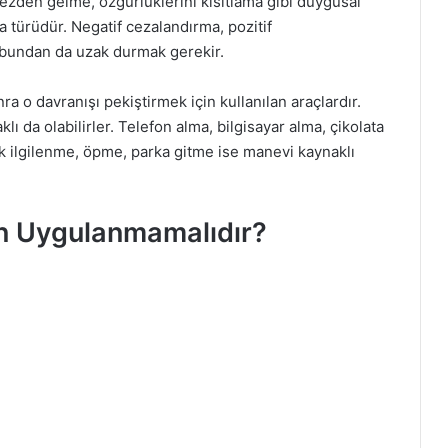
ezden gelme, özgürlüklerini kısıtlama gibi duygusal
 türüdür. Negatif cezalandırma, pozitif
 bundan da uzak durmak gerekir.
a o davranışı pekiştirmek için kullanılan araçlardır.
lı da olabilirler. Telefon alma, bilgisayar alma, çikolata
k ilgilenme, öpme, parka gitme ise manevi kaynaklı
n Uygulanmamalıdır?