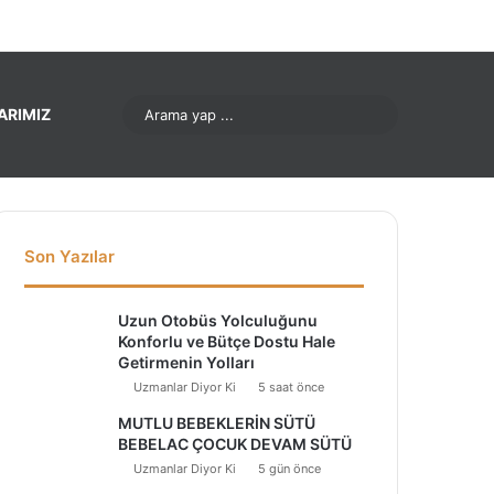
ok
Pinterest
LinkedIn
YouTube
Instagram
Arama
ARIMIZ
yap
...
Son Yazılar
Uzun Otobüs Yolculuğunu
Konforlu ve Bütçe Dostu Hale
Getirmenin Yolları
Uzmanlar Diyor Ki
5 saat önce
MUTLU BEBEKLERİN SÜTÜ
BEBELAC ÇOCUK DEVAM SÜTÜ
Uzmanlar Diyor Ki
5 gün önce