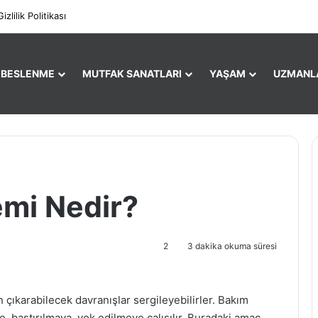
Facebo
X
Gizlilik Politikası
E BESLENME
MUTFAK SANATLARI
YAŞAM
UZMANL
mi Nedir?
2
3 dakika okuma süresi
çıkarabilecek davranışlar sergileyebilirler. Bakım
e, bastırılmaya, yok edilmeye çalışılır. Buradaki amaç