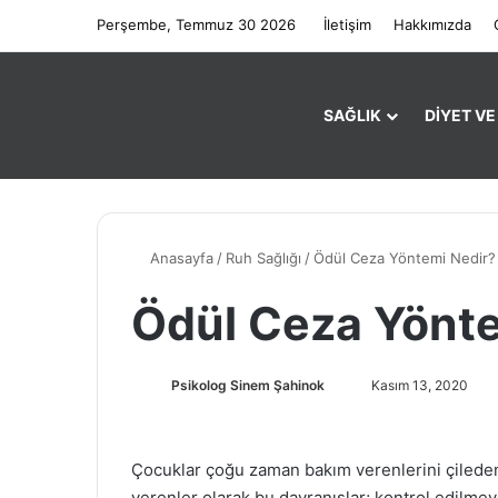
Perşembe, Temmuz 30 2026
İletişim
Hakkımızda
SAĞLIK
DIYET V
Anasayfa
/
Ruh Sağlığı
/
Ödül Ceza Yöntemi Nedir?
Ödül Ceza Yönte
Psikolog Sinem Şahinok
B
Kasım 13, 2020
i
r
e
Çocuklar çoğu zaman bakım verenlerini çileden 
-
verenler olarak bu davranışlar; kontrol edilmey