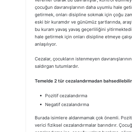
p
çocuğun davranışlarının daha uyumlu hale getir
o
getirmek, onları disipline sokmak için çoğu z
s
eski bir kuramdır ve günümüz şartlarında, araş
t
bu kuram yavaş yavaş geçerliliğini yitirmekted
a
hale getirmek için onları disipline etmeye çalı
g
anlaşılıyor.
ö
n
Cezalar, çocukların istenmeyen davranışlarının 
d
saldırgan tutumlardır.
e
r
Temelde 2 tür cezalandırmadan bahsedilebilir
m
e
Pozitif cezalandırma
k
Negatif cezalandırma
Burada isimlere aldanmamak çok önemli. Pozitif
verici fiziksel cezalandırmalar barındırır. Çocu