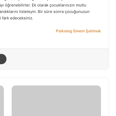
ı öğrenebilirler. Ek olarak çocuklarınızın mutlu
andıklarını listeleyin. Bir süre sonra çocuğunuzun
 fark edeceksiniz.
Psikolog Sinem Şahinok
Yazdır
P
s
i
k
o
l