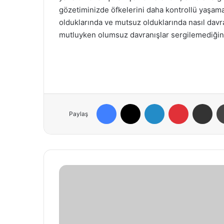
gözetiminizde öfkelerini daha kontrollü yaşamay
olduklarında ve mutsuz olduklarında nasıl davr
mutluyken olumsuz davranışlar sergilemediğini
Facebook
X
LinkedIn
Pinterest
E-Posta ile paylaş
Paylaş
P
a
s
s
i
f