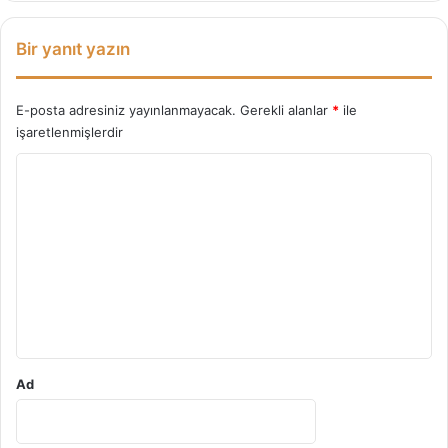
Bir yanıt yazın
E-posta adresiniz yayınlanmayacak.
Gerekli alanlar
*
ile
işaretlenmişlerdir
Y
o
r
u
m
*
Ad