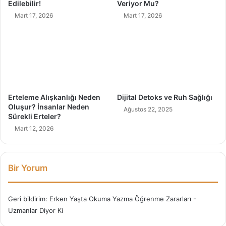
Edilebilir!
Veriyor Mu?
u
Mart 17, 2026
Mart 17, 2026
k
V
e
r
m
e
l
i
Erteleme Alışkanlığı Neden
Dijital Detoks ve Ruh Sağlığı
y
Oluşur? İnsanlar Neden
Ağustos 22, 2025
i
Sürekli Erteler?
z
Mart 12, 2026
?
Bir Yorum
Geri bildirim:
Erken Yaşta Okuma Yazma Öğrenme Zararları -
Uzmanlar Diyor Ki