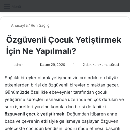
Dış gö
A
Menü
Anasayfa
/
Ruh Sağlığı
Özgüvenli Çocuk Yetiştirmek
İçin Ne Yapılmalı?
admin
F
B
Kasım 29, 2020
1
2 dakika okuma süresi
o
i
Sağlıklı bireyler olarak yetişmemizin ardındaki en büyük
l
r
etkenlerden birisi de özgüvenli bireyler olmaktan geçer.
l
e
Günümüzde özellikle ebeveynler tarafından çocuk
o
-
yetiştirme süreçleri esnasında üzerinde en çok durulan ve
w
p
soru işaretleri yaratan konulardan birisi de tabii ki
o
o
özgüvenli çocuk
n
s
yetiştirmek.
Doğumdan itibaren anne-
X
t
baba ve çevrenin etkisiyle gelişmeye başlayan özgüven
a
gelecekte çocuğun kendisini doğru ifade etmesi, başarılı