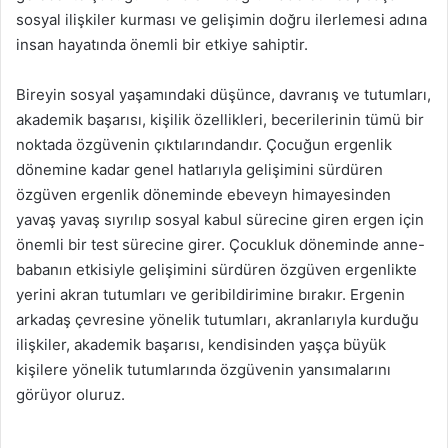
g
sosyal ilişkiler kurması ve gelişimin doğru ilerlemesi adına
ö
insan hayatında önemli bir etkiye sahiptir.
n
d
Bireyin sosyal yaşamındaki düşünce, davranış ve tutumları,
e
akademik başarısı, kişilik özellikleri, becerilerinin tümü bir
r
noktada özgüvenin çıktılarındandır. Çocuğun ergenlik
m
dönemine kadar genel hatlarıyla gelişimini sürdüren
e
özgüven ergenlik döneminde ebeveyn himayesinden
k
yavaş yavaş sıyrılıp sosyal kabul sürecine giren ergen için
önemli bir test sürecine girer. Çocukluk döneminde anne-
babanın etkisiyle gelişimini sürdüren özgüven ergenlikte
yerini akran tutumları ve geribildirimine bırakır. Ergenin
arkadaş çevresine yönelik tutumları, akranlarıyla kurduğu
ilişkiler, akademik başarısı, kendisinden yaşça büyük
kişilere yönelik tutumlarında özgüvenin yansımalarını
görüyor oluruz.