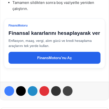
Tamamen sildikten sonra boş vaziyette yeniden
çalıştırın.
FinansMotoru
Finansal kararlarını hesaplayarak ver
Enflasyon, maaş, vergi, alım gücü ve kredi hesaplama
araçlarını tek yerde kullan.
FinansMotoru’nu Aç
Facebook
X
LinkedIn
Pinterest
E-Posta ile paylaş
Yazdır