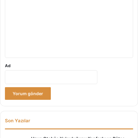
o
r
u
m
*
Ad
Son Yazılar