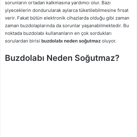
sorunların ortadan kalkmasına yardımcı olur. Bazı
a
yiyeceklerin dondurularak aylarca tüketilebilmesine fırsat
g
verir. Fakat bütün elektronik cihazlarda olduğu gibi zaman
ö
zaman buzdolaplarında da sorunlar yaşanabilmektedir. Bu
n
noktada buzdolabı kullananların en çok sordukları
d
sorulardan birisi
buzdolabı neden soğutmaz
oluyor.
e
r
Buzdolabı Neden Soğutmaz?
m
e
k