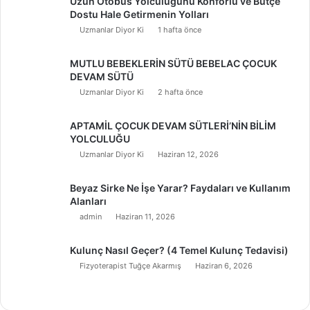
Uzun Otobüs Yolculuğunu Konforlu ve Bütçe
Dostu Hale Getirmenin Yolları
Uzmanlar Diyor Ki
1 hafta önce
MUTLU BEBEKLERİN SÜTÜ BEBELAC ÇOCUK
DEVAM SÜTÜ
Uzmanlar Diyor Ki
2 hafta önce
APTAMİL ÇOCUK DEVAM SÜTLERİ’NİN BİLİM
YOLCULUĞU
Uzmanlar Diyor Ki
Haziran 12, 2026
Beyaz Sirke Ne İşe Yarar? Faydaları ve Kullanım
Alanları
admin
Haziran 11, 2026
Kulunç Nasıl Geçer? (4 Temel Kulunç Tedavisi)
Fizyoterapist Tuğçe Akarmış
Haziran 6, 2026