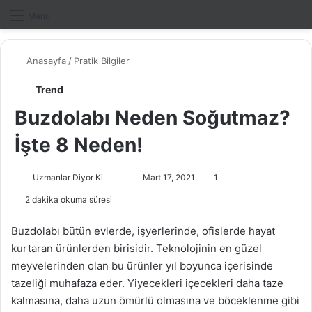
Dış gö
A
Menü
Anasayfa
/
Pratik Bilgiler
Trend
Buzdolabı Neden Soğutmaz?
İşte 8 Neden!
Uzmanlar Diyor Ki
F
B
Mart 17, 2021
1
o
i
2 dakika okuma süresi
l
r
l
e
Buzdolabı bütün evlerde, işyerlerinde, ofislerde hayat
o
-
kurtaran ürünlerden birisidir. Teknolojinin en güzel
w
p
meyvelerinden olan bu ürünler yıl boyunca içerisinde
o
o
tazeliği muhafaza eder. Yiyecekleri içecekleri daha taze
n
s
kalmasına, daha uzun ömürlü olmasına ve böceklenme gibi
X
t