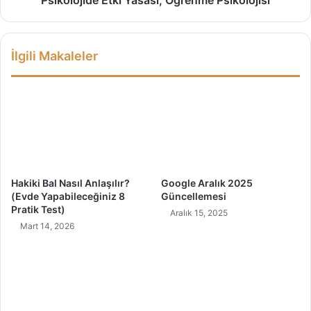
Psikolojide Etki Yasası; Öğrenme Psikolojisi
i
e
r
E
?
t
İlgili Makaleler
F
k
a
i
y
Y
d
a
a
s
l
a
a
s
r
ı
ı
;
Hakiki Bal Nasıl Anlaşılır?
Google Aralık 2025
N
Ö
(Evde Yapabileceğiniz 8
Güncellemesi
e
ğ
Pratik Test)
Aralık 15, 2025
l
r
Mart 14, 2026
e
e
r
n
d
m
i
e
r
P
?
s