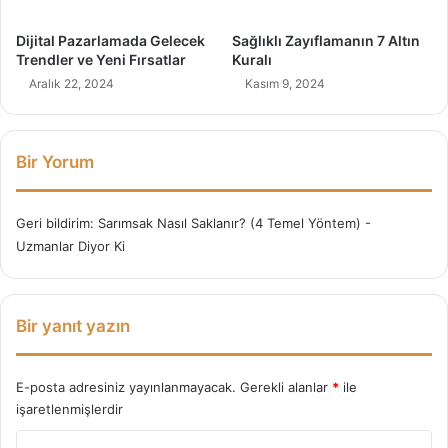
i
k
Dijital Pazarlamada Gelecek
Sağlıklı Zayıflamanın 7 Altın
o
Trendler ve Yeni Fırsatlar
Kuralı
l
Aralık 22, 2024
Kasım 9, 2024
o
j
i
s
Bir Yorum
i
Geri bildirim:
Sarımsak Nasıl Saklanır? (4 Temel Yöntem) -
Uzmanlar Diyor Ki
Bir yanıt yazın
E-posta adresiniz yayınlanmayacak.
Gerekli alanlar
*
ile
işaretlenmişlerdir
Y